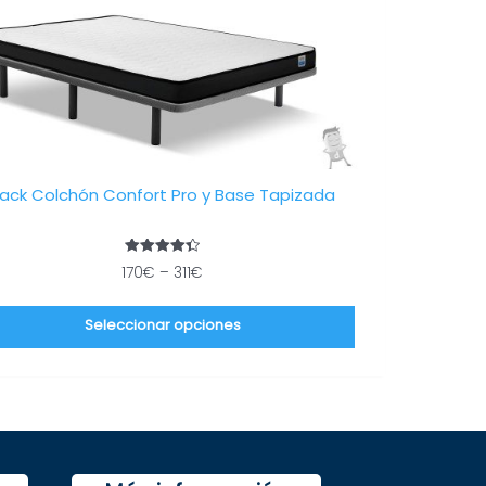
múltiples
variantes.
Las
opciones
se
pueden
elegir
ack Colchón Confort Pro y Base Tapizada
en
la
página
Valorado
170
€
–
311
€
de
con
4.40
producto
de 5
Seleccionar opciones