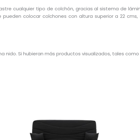
re cualquier tipo de colchón, gracias al sistema de lámin
 pueden colocar colchones con altura superior a 22 cms, s
ama nido. Si hubieran más productos visualizados, tales com
El
El
precio
precio
cto
actual
original
es:
era:
299,00€.
498,33€.
les
tes.