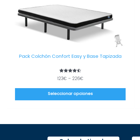
múltip
varian
Las
opcio
se
pued
elegir
Pack Colchón Confort Easy y Base Tapizada
en
la
págin
Valorado
123
€
–
226
€
de
con
4.50
produ
de 5
Seleccionar opciones