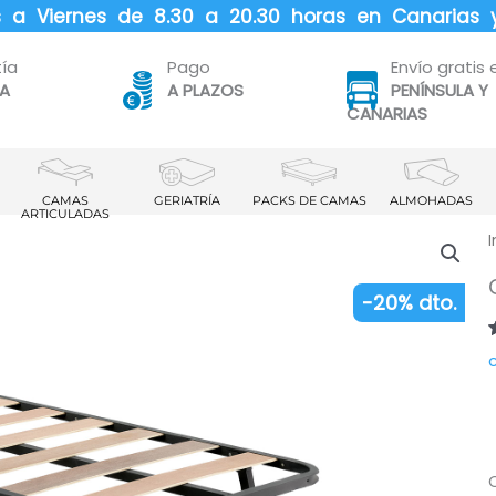
es a Viernes de 8.30 a 20.30 horas en Canarias 
ía
Pago
Envío gratis 
TA
A PLAZOS
PENÍNSULA Y
CANARIAS
CAMAS
GERIATRÍA
PACKS DE CAMAS
ALMOHADAS
ARTICULADAS
I
-20% dto.