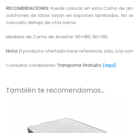
RECOMENDACIONES:
Puede colocar en esta Cama de arrast
colchones de látex vayan en soportes laminados. No se
colocarlo debajo de otra cama.
Medidas de Cama de Arrastre: 90×180, 90×190.
Nota:
El producto ofertado hace referencia, sólo, a la c
Consultar condiciones
Transporte Gratuito
(aquí)
También te recomendamos…
Este
produ
tiene
múltip
varian