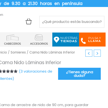
y de 9.30 a 21.30 horas en península
en
NUESTRAS
PULSA Y
LLAMA
TIENDAS
CABECEROS
ACCESORIOS
El
El
nicio
/
Somieres
/ Cama Nido Láminas Inferior
precio
precio
original
actual
Cama Nido Láminas Inferior
era:
es:
(
3
valoraciones de
115,00€.
92,00€.
¿Tienes alguna
duda?
Valorado
3
clientes)
con
5.00
de
5 en base a
valoraciones
de clientes
Cama de arrastre de nido de 90 cm, para guardar