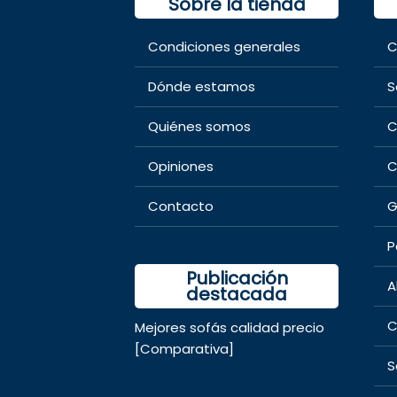
Sobre la tienda
Condiciones generales
C
Dónde estamos
S
Quiénes somos
C
Opiniones
C
Contacto
G
P
Publicación
A
destacada
C
Mejores sofás calidad precio
[Comparativa]
S