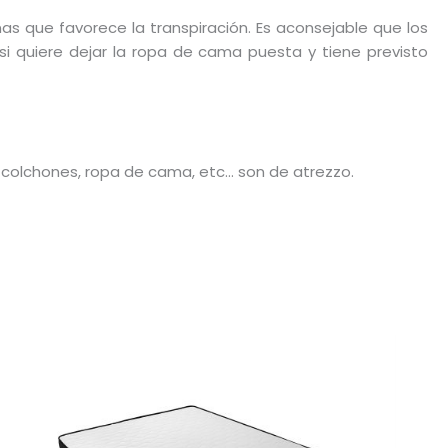
as que favorece la transpiración. Es aconsejable que los
i quiere dejar la ropa de cama puesta y tiene previsto
o colchones, ropa de cama, etc… son de atrezzo.
Este
producto
tiene
múltiples
variantes.