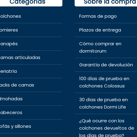
Categorías
Sobre la compra
olchones
Formas de pago
omieres
Plazos de entrega
anapés
Cómo comprar en
dormitorum
amas articuladas
Garantía de devolución
eriatría
100 días de prueba en
acks de camas
colchones Colossus
lmohadas
30 días de prueba en
colchones Dormi Life
abeceros
¿Qué ocurre con los
ofás y sillones
colchones devueltos de
los días de prueba?