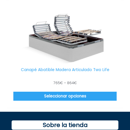
Este
produc
tiene
múltip
variant
Las
opcion
se
puede
elegir
en
Canapé Abatible Madera Articulado Two Life
la
página
765
€
–
864
€
de
produc
Seleccionar opciones
Sobre la tienda