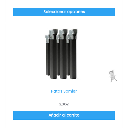
con
produc
4.40
de 5
Seleccionar opciones
Patas Somier
3,00
€
Añadir al carrito