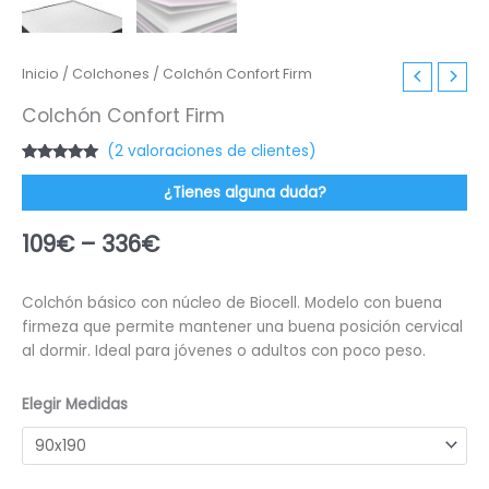
Inicio
/
Colchones
/ Colchón Confort Firm
Colchón Confort Firm
(
2
valoraciones de clientes)
Valorado
2
con
5.00
de
¿Tienes alguna duda?
5 en base a
valoraciones
de clientes
109
€
–
336
€
Colchón básico con núcleo de Biocell. Modelo con buena
firmeza que permite mantener una buena posición cervical
al dormir. Ideal para jóvenes o adultos con poco peso.
Elegir Medidas