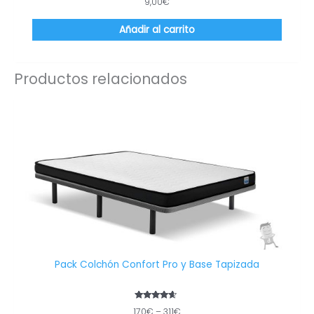
9,00
€
Añadir al carrito
Productos relacionados
Este
produc
tiene
múltip
variant
Las
opcion
se
puede
elegir
en
Pack Colchón Confort Pro y Base Tapizada
la
página
de
Valorado
170
€
–
311
€