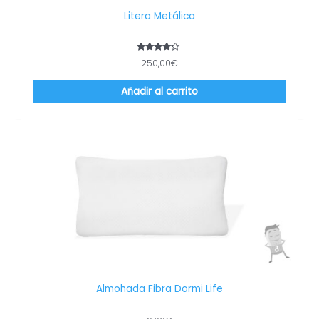
Litera Metálica
Valorado
250,00
€
con
4.00
de 5
Añadir al carrito
Almohada Fibra Dormi Life