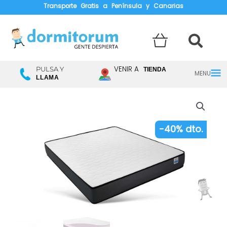
Transporte Gratis a Península y Canarias
Menú
VENIR A
PULSA Y
TIENDA
LLAMA
princ
El
El
precio
precio
original
actual
era:
es:
-40% dto.
181,67€.
109,00€.