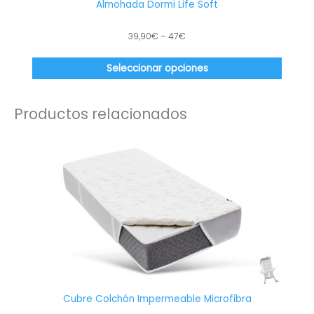
Almohada Dormi Life Soft
la
página
39,90
€
–
47
€
de
produc
Seleccionar opciones
Productos relacionados
Este
produc
tiene
múltip
variant
Las
opcion
se
puede
elegir
en
Cubre Colchón Impermeable Microfibra
la