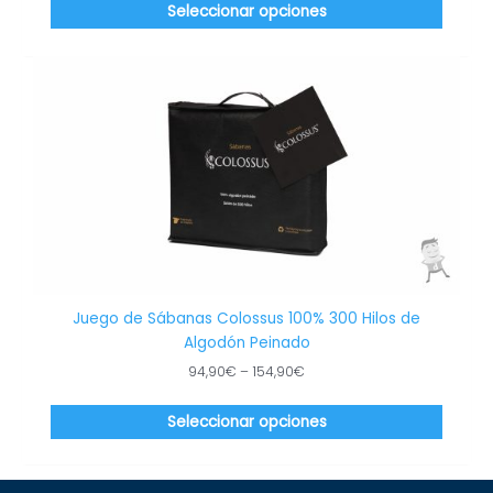
Seleccionar opciones
Este
produc
tiene
múltip
variant
Las
opcion
se
puede
elegir
en
Juego de Sábanas Colossus 100% 300 Hilos de
la
Algodón Peinado
página
94,90
€
–
154,90
€
de
produc
Seleccionar opciones