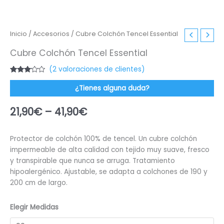
Inicio
/
Accesorios
/ Cubre Colchón Tencel Essential
Cubre Colchón Tencel Essential
(
2
valoraciones de clientes)
Valorado
2
con
¿Tienes alguna duda?
3.00
de
5 en
base a
21,90
€
–
41,90
€
valoraciones
de
clientes
Protector de colchón 100% de tencel. Un cubre colchón
impermeable de alta calidad con tejido muy suave, fresco
y transpirable que nunca se arruga. Tratamiento
hipoalergénico. Ajustable, se adapta a colchones de 190 y
200 cm de largo.
Elegir Medidas