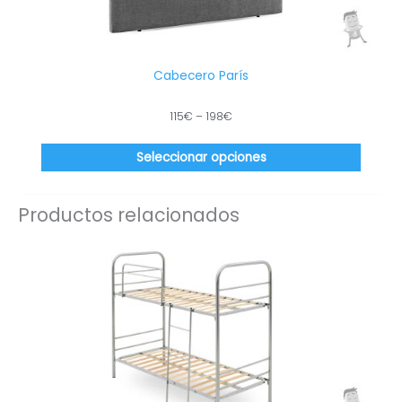
se
puede
elegir
en
Cabecero París
la
página
115
€
–
198
€
de
produc
Seleccionar opciones
Productos relacionados