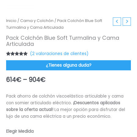
Inicio
/
Cama y Colchón
/ Pack Colchón Blue Soft
Turmalina y Cama Articulada
Pack Colchón Blue Soft Turmalina y Cama
Articulada
(
2
valoraciones de clientes)
Valorado
2
con
5.00
de
¿Tienes alguna duda?
5 en base a
valoraciones
de clientes
614
€
–
904
€
Pack ahorro de colchón viscoelástico articulable y cama
con somier articulado eléctrico.
¡Descuentos aplicados
sobre la oferta actual!
La mejor opción para disfrutar del
lujo de una cama eléctrica a un precio económico.
Elegir Medida