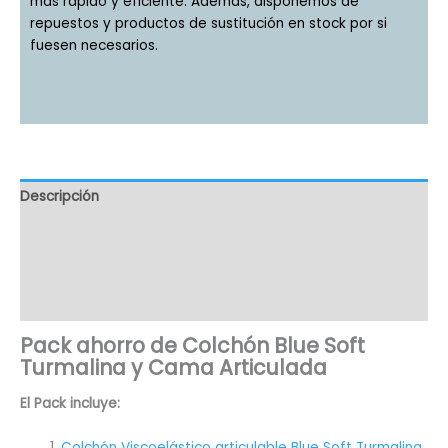
más rápido y eficiente. Además, disponemos de
repuestos y productos de sustitución en stock por si
fuesen necesarios.
Descripción
Información adicional
Valoraciones (2)
Preguntas(10)
Pack ahorro de Colchón Blue Soft
Turmalina y Cama Articulada
El Pack incluye:
Colchón Viscoelástico articulable Blue Soft Turmalina