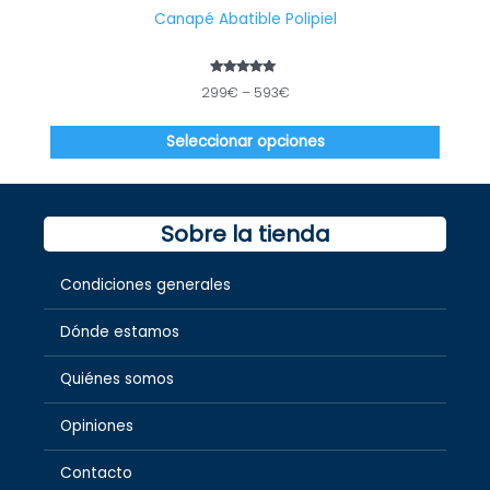
en
Canapé Abatible Polipiel
la
página
de
Valorado
299
€
–
593
€
con
produc
4.86
de 5
Seleccionar opciones
Sobre la tienda
Condiciones generales
Dónde estamos
Quiénes somos
Opiniones
Contacto