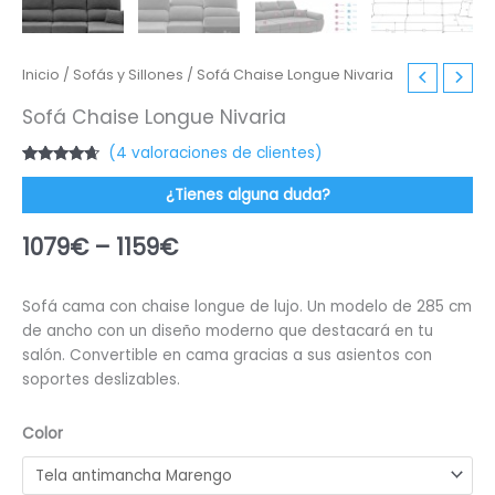
Inicio
/
Sofás y Sillones
/ Sofá Chaise Longue Nivaria
Sofá Chaise Longue Nivaria
(
4
valoraciones de clientes)
Valorado
4
con
4.50
de
¿Tienes alguna duda?
5 en base
a
valoraciones
1079
€
–
1159
€
de
clientes
Sofá cama con chaise longue de lujo. Un modelo de 285 cm
de ancho con un diseño moderno que destacará en tu
salón. Convertible en cama gracias a sus asientos con
soportes deslizables.
Color