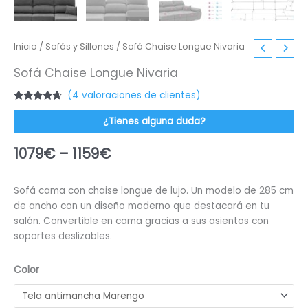
Inicio
/
Sofás y Sillones
/ Sofá Chaise Longue Nivaria
Sofá Chaise Longue Nivaria
(
4
valoraciones de clientes)
Valorado
4
con
4.50
de
¿Tienes alguna duda?
5 en base
a
valoraciones
1079
€
–
1159
€
de
clientes
Sofá cama con chaise longue de lujo. Un modelo de 285 cm
de ancho con un diseño moderno que destacará en tu
salón. Convertible en cama gracias a sus asientos con
soportes deslizables.
Color