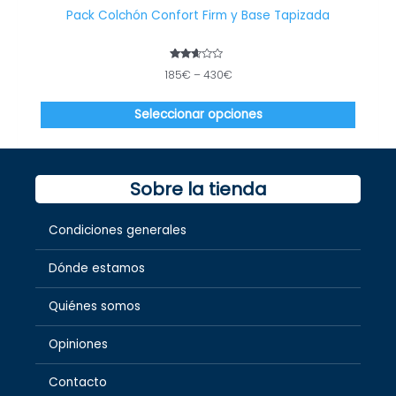
en
Pack Colchón Confort Firm y Base Tapizada
la
página
de
Valorado
185
€
–
430
€
con
produc
2.50
de 5
Seleccionar opciones
Sobre la tienda
Condiciones generales
Dónde estamos
Quiénes somos
Opiniones
Contacto