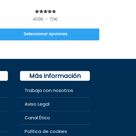
la
página
Valorado
468
€
–
731
€
de
con
5.00
producto
de 5
Seleccionar opciones
Más información
Trabaja con nosotros
Aviso Legal
Canal Ético
Política de cookies