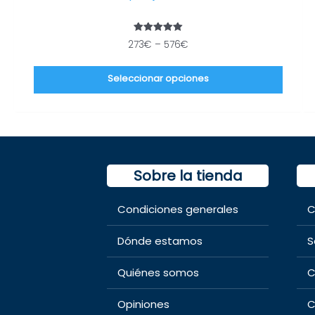
la
págin
Valorado
273
€
–
576
€
de
con
5.00
produ
de 5
Seleccionar opciones
Sobre la tienda
Condiciones generales
C
Dónde estamos
S
Quiénes somos
C
Opiniones
C