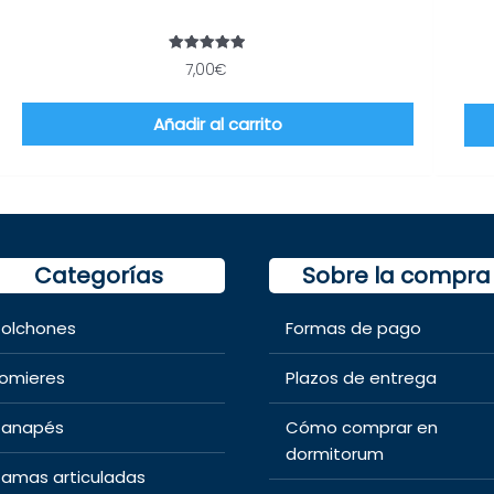
a
Valorado
7,00
€
con
5.00
cto
de 5
Añadir al carrito
Categorías
Sobre la compra
olchones
Formas de pago
omieres
Plazos de entrega
anapés
Cómo comprar en
dormitorum
amas articuladas