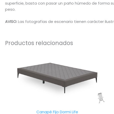
superficie, basta con pasar un paño húmedo de forma s
peso.
AVISO:
Las fotografías de escenario tienen carácter ilustr
Productos relacionados
Este
produ
tiene
múltip
varian
Las
opcio
se
pued
elegir
Canapé Fijo Dormi Life
en