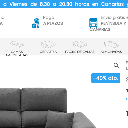
es a Viernes de 8.30 a 20.30 horas en Canarias 
ía
Pago
Envío gratis 
TA
A PLAZOS
PENÍNSULA Y
CANARIAS
CAMAS
GERIATRÍA
PACKS DE CAMAS
ALMOHADAS
ARTICULADAS
I
N
-40% dto.
d