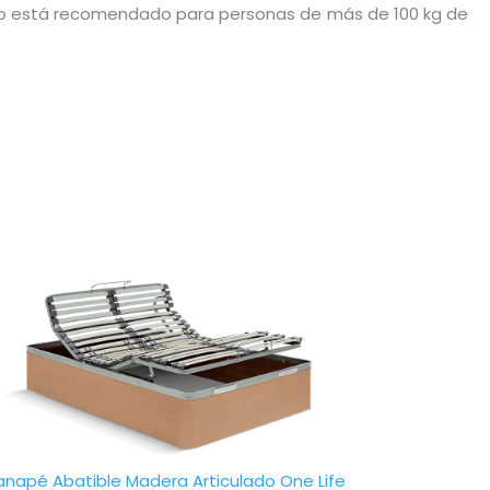
 no está recomendado para personas de más de 100 kg de
Este
producto
tiene
múltiples
variantes.
Las
opciones
se
pueden
elegir
napé Abatible Madera Articulado One Life
en