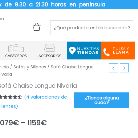
y de 9.30 a 21.30 horas en península
en
NUESTRAS
PULSA Y
LLAMA
TIENDAS
CABECEROS
ACCESORIOS
El
El
nicio
/
Sofás y Sillones
/ Sofá Chaise Longue
precio
precio
ivaria
original
actual
era:
es:
Sofá Chaise Longue Nivaria
1.798,33€.
1.079,00€.
(
4
valoraciones de
¿Tienes alguna
duda?
Valorado
4
clientes)
con
4.50
e 5 en
base a
1079
€
–
1159
€
valoraciones
de
clientes