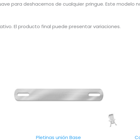
uave para deshacernos de cualquier pringue. Este modelo
ativo. El producto final puede presentar variaciones.
cto
les
tes.
nes
en
Pletinas unión Base
Ca