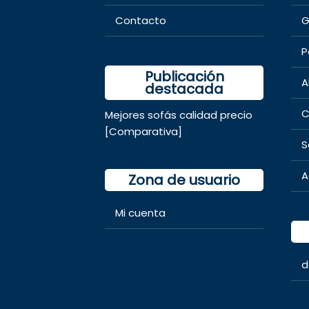
Contacto
G
P
Publicación
A
destacada
C
Mejores sofás calidad precio
[Comparativa]
S
A
Zona de usuario
Mi cuenta
d