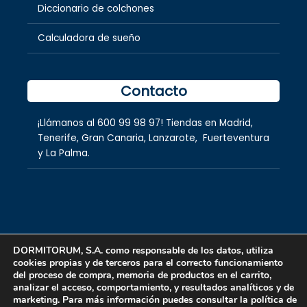
Diccionario de colchones
Calculadora de sueño
Contacto
¡Llámanos al
600 99 98 97
! Tiendas en
Madrid
,
Tenerife
,
Gran Canaria
,
Lanzarote,
Fuerteventura
y
La Palma.
DORMITORUM, S.A. como responsable de los datos, utiliza
cookies propias y de terceros para el correcto funcionamiento
Copyright © 2026 dormitorum S.A.
del proceso de compra, memoria de productos en el carrito,
analizar el acceso, comportamiento, y resultados analíticos y de
marketing. Para más información puedes consultar la política de