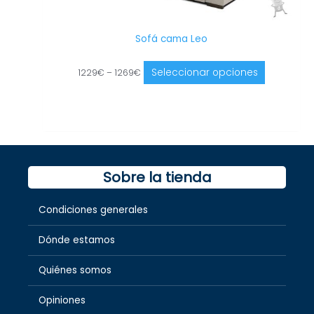
Sofá cama Leo
Seleccionar opciones
1229
€
–
1269
€
Sobre la tienda
Condiciones generales
Dónde estamos
Quiénes somos
Opiniones