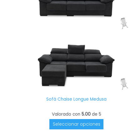
variantes.
Las
opciones
se
pueden
elegir
en
la
página
de
producto
Sofá Chaise Longue Medusa
Valorado con
5.00
de 5
Seleccionar opciones