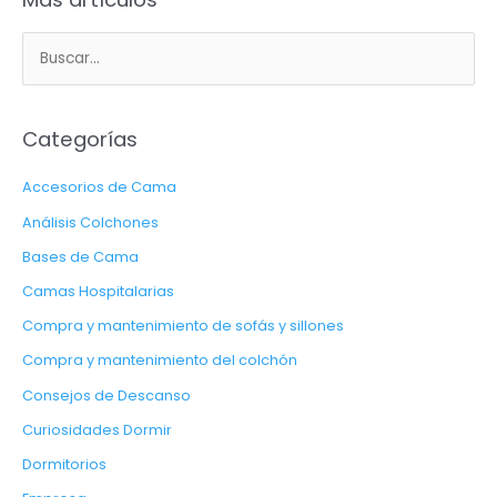
B
u
s
Categorías
c
a
Accesorios de Cama
r
Análisis Colchones
p
Bases de Cama
o
Camas Hospitalarias
r
Compra y mantenimiento de sofás y sillones
:
Compra y mantenimiento del colchón
Consejos de Descanso
Curiosidades Dormir
Dormitorios