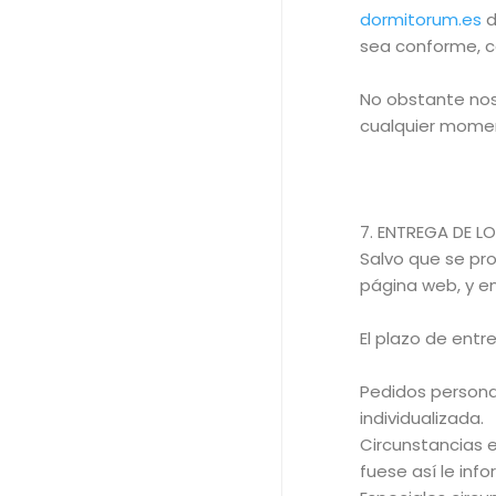
dormitorum.es
d
sea conforme, co
No obstante nos
cualquier mome
7. ENTREGA DE 
Salvo que se pr
página web, y en
El plazo de ent
Pedidos persona
individualizada.
Circunstancias e
fuese así le inf