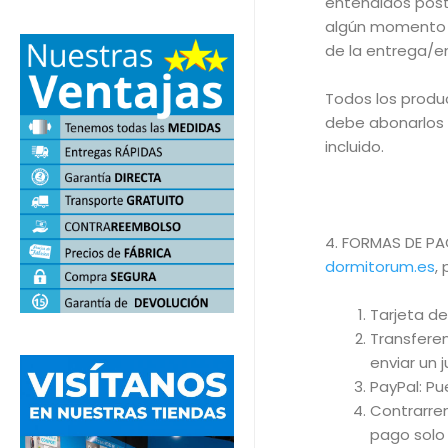
entendidos post
algún momento d
de la entrega/e
Todos los produc
debe abonarlos el
incluido.
4. FORMAS DE P
dormitorum.es
,
Tarjeta de
Transferen
enviar un 
PayPal: P
Contrarre
pago solo 