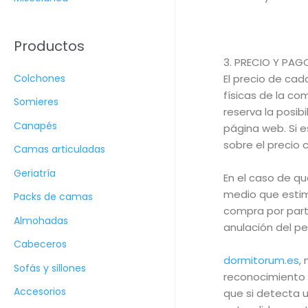
Productos
3. PRECIO Y PAG
Colchones
El precio de ca
físicas de la co
Somieres
reserva la posib
Canapés
página web. Si 
sobre el precio 
Camas articuladas
Geriatría
En el caso de qu
medio que estim
Packs de camas
compra por parte
Almohadas
anulación del pe
Cabeceros
dormitorum.es
,
Sofás y sillones
reconocimiento 
Accesorios
que si detecta u