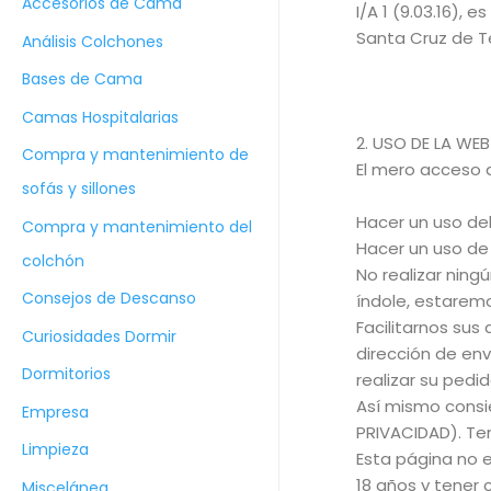
Accesorios de Cama
a
I/A 1 (9.03.16), 
Santa Cruz de T
r
Análisis Colchones
p
Bases de Cama
o
Camas Hospitalarias
r
2. USO DE LA WEB
Compra y mantenimiento de
El mero acceso a
:
sofás y sillones
Hacer un uso del
Compra y mantenimiento del
Hacer un uso de
colchón
No realizar ning
Consejos de Descanso
índole, estaremo
Facilitarnos sus
Curiosidades Dormir
dirección de env
Dormitorios
realizar su pedid
Así mismo consi
Empresa
PRIVACIDAD). Te
Limpieza
Esta página no 
18 años y tener 
Miscelánea