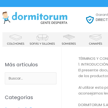
Garant
DIREC
COLCHONES
SOFÁS Y SILLONES
SOMIERES
CANAPÉS
TÉRMINOS Y CON
Más artículos
1. INTRODUCCIÓ
El presente doc
de los productos
B
u
Al utilizar esta
aconsejamos le
s
Categorías
c
DORMITORUM S.A. 