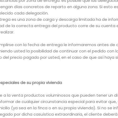
nstancias por zona de entrega: es posible que las delegaci
 tengan días concretos de reparto en alguna zona. Si esto es 
lecido cada delegación.
ntrega es una zona de carga y descarga limitada ha de info
dad de la correcta entrega del producto corre de su cuenta 
ealizar.
umplirse con la fecha de entrega le informaremos antes de 
niendo usted la posibilidad de continuar con el pedido con 
 del precio pagado por usted, en el caso de que así haya s
speciales de su propia vivienda
e a la venta productos voluminosos que pueden tener un difíc
nformar de cualquier circunstancia especial para evitar que
cilio (ya sea en la finca o en su propia vivienda). Si no se 
egado por dicha casuística extraordinaria, el cliente deber