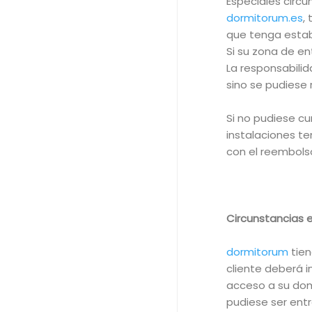
Especiales circu
dormitorum.es
,
que tenga estab
Si su zona de e
La responsabili
sino se pudiese r
Si no pudiese c
instalaciones te
con el reembolso
Circunstancias e
dormitorum
tien
cliente deberá i
acceso a su domi
pudiese ser entr