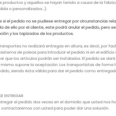
s productos y aquellos se hayan tenido a causa de la fabric
ida o personalizados…).
e s
i el pedido no se pudiese entregar por circunstancias r
a de ello por el cliente, este podrá anular el pedido, pero 
ción y los tapizados de los productos.
nsportes no realizará entregas en altura, es decir, por fachad
 sistema de poleas para introducir el pedido ni en el edificio 
r que los artículos podrán ser instalados. El pedido se dar
 mismo supone la aceptación. Los transportistas de forma h
edido, siendo ésta válida para dar el pedido como entregad
 DE ENTREGAR
regar el pedido dos veces en el domicilio que usted nos hay
e contactaremos con usted para poder dar una solución.