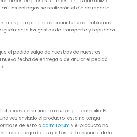
ones de las empresas de transportes que utiliza
así, las entregas se realizarán el día de reparto
rmarnos para poder solucionar futuros problemas.
e igualmente los gastos de transporte y tapizados
que el pedido salga de nuestras de nuestras
la nueva fecha de entrega o de anular el pedido
ido.
il acceso a su finca o a su propio domicilio.
El
, una vez enviado el producto, este no tenga
informase de esto a
dormitorum
y el producto no
á hacerse cargo de los gastos de transporte de la