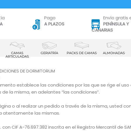
ía
Pago
Envío gratis 
TA
A PLAZOS
PENÍNSULA Y
CANARIAS
CAMAS
GERIATRÍA
PACKS DE CAMAS
ALMOHADAS
ARTICULADAS
DICIONES DE DORMITORUM
N
umento establece las condiciones por las que se rige el uso
 de la misma, en adelantes “las condiciones”.
 página o al realizar un pedido a través de la misma, usted c
a atentamente las mismas.
con CIF A-76.697.382 inscrita en el Registro Mercantil de SAN