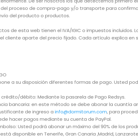
eriormente. De ser nosotros los que detectemos primero e
el proceso de compra-pago y/o transporte para confirmarl
nvío del producto o productos.
tos de esta web tienen el IVA/IGIC o impuestos incluidos. Lo
 cliente aparte del precio fijado. Cada artículo explica en su
AGO
 pone a su disposición diferentes formas de pago. Usted podr
 crédito/débito: Mediante la pasarela de Pago Redsys.
cia bancaria: en este método se debe abonar la cuantía an
justificante de ingreso a
info@dormitorum.
com
, para proced
uede hacer pagos mediante su cuenta de PayPal.
mbolso: Usted podrá abonar un máximo del 90% de los produ
está disponible en Tenerife, Gran Canaria ,Madrid, Lanzarot