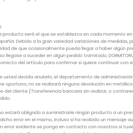
O
da producto será el que se establezca en cada momento en 
mpañía. Debido a la gran variedad variaciones de medidas, 
ilidad de que ocasionalmente pueda llegar a haber algún pr
eso llegase a suceder en algún pedido tramitado, DORMITO
correcto del artículo para confirmar si quiere continuar con e
e usted decida anularlo, el departamento de administración
e oportuno, no se realizará ninguna devolución en metálico
 del cliente (Transferencia bancaria sin realizar, o contrar
dido.
 no estará obligada a suministrarle ningún producto a un preci
dicho error en el mismo, incluso si ha recibido un mensaje
n error evidente se ponga en contacto con nosotros si tuvi