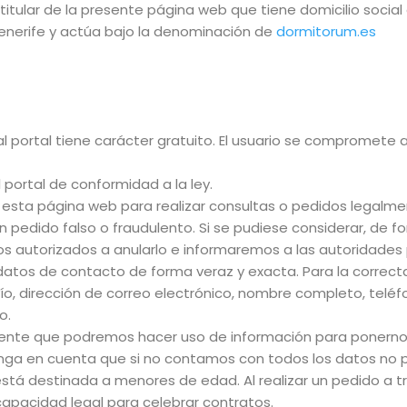
es titular de la presente página web que tiene domicilio socia
enerife y actúa bajo la denominación de
dormitorum.es
l portal tiene carácter gratuito. El usuario se compromete a
 portal de conformidad a la ley.
 esta página web para realizar consultas o pedidos legalmen
ún pedido falso o fraudulento. Si se pudiese considerar, de
s autorizados a anularlo e informaremos a las autoridades 
 datos de contacto de forma veraz y exacta. Para la correc
ío, dirección de correo electrónico, nombre completo, teléf
o.
ente que podremos hacer uso de información para ponerno
nga en cuenta que si no contamos con todos los datos no 
está destinada a menores de edad. Al realizar un pedido a t
capacidad legal para celebrar contratos.