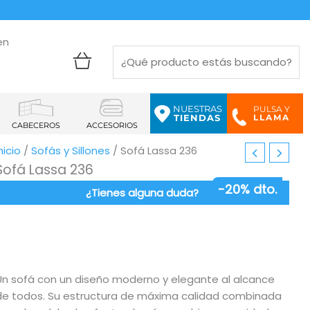
en
NUESTRAS
PULSA Y
LLAMA
TIENDAS
CABECEROS
ACCESORIOS
El
El
nicio
/
Sofás y Sillones
/ Sofá Lassa 236
precio
precio
Sofá Lassa 236
original
actual
-20% dto.
¿Tienes alguna duda?
era:
es:
911,25€.
729,00€.
Un sofá con un diseño moderno y elegante al alcance
de todos. Su estructura de máxima calidad combinada