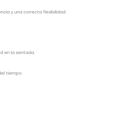
a y una correcta flexibilidad.
d en la sentada.
del tiempo.
Este