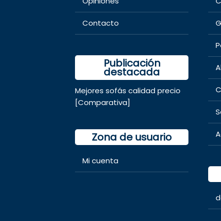
Opiniones
C
Contacto
G
P
Publicación
A
destacada
C
Mejores sofás calidad precio
[Comparativa]
S
A
Zona de usuario
Mi cuenta
d