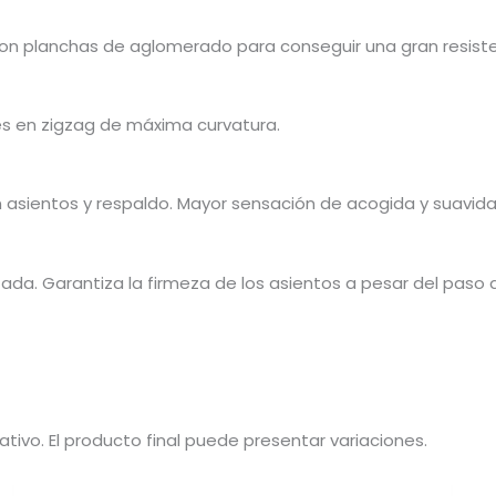
 planchas de aglomerado para conseguir una gran resistenci
es en zigzag de máxima curvatura.
 asientos y respaldo. Mayor sensación de acogida y suavida
da. Garantiza la firmeza de los asientos a pesar del paso 
ativo. El producto final puede presentar variaciones.
El
El
te