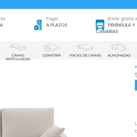
ía
Pago
Envío gratis 
TA
A PLAZOS
PENÍNSULA Y
CANARIAS
CAMAS
GERIATRÍA
PACKS DE CAMAS
ALMOHADAS
ARTICULADAS
I