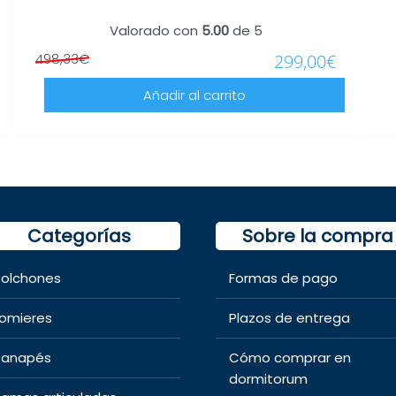
Valorado con
5.00
de 5
498,33
€
299,00
€
Añadir al carrito
Categorías
Sobre la compra
olchones
Formas de pago
omieres
Plazos de entrega
anapés
Cómo comprar en
dormitorum