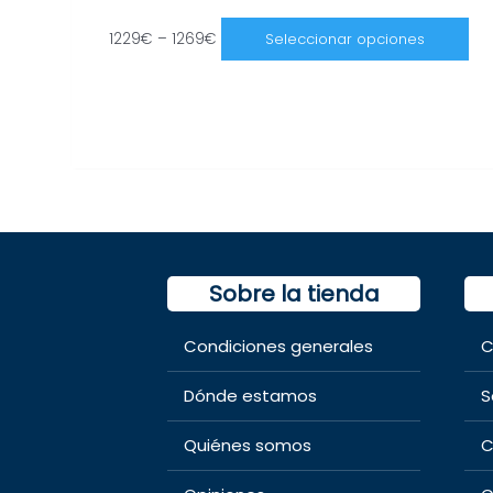
1229
€
–
1269
€
Seleccionar opciones
Sobre la tienda
Condiciones generales
C
Dónde estamos
S
Quiénes somos
C