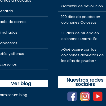
amas articuladas
Garantía de devolución
eriatría
100 días de prueba en
acks de camas
colchones Colossus
lmohadas
30 días de prueba en
colchones Dormi Life
abeceros
¿Qué ocurre con los
ofás y sillones
colchones devueltos de
los días de prueba?
ccesorios
Nuestras redes
Ver blog
sociales
ormitorum blog