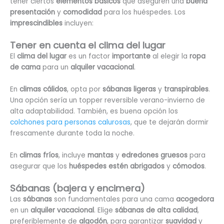
tener ciertos
elementos básicos
que aseguren una
buena
presentación
y
comodidad
para los huéspedes. Los
imprescindibles
incluyen:
Tener en cuenta el clima del lugar
El
clima del lugar
es un factor
importante
al elegir la
ropa
de cama
para un
alquiler vacacional
.
En
climas cálidos
, opta por
sábanas ligeras
y
transpirables
.
Una opción sería un topper reversible verano-invierno de
alta adaptabilidad. También, es buena opción los
colchones para personas calurosas
, que te dejarán dormir
frescamente durante toda la noche.
En
climas fríos
, incluye
mantas
y
edredones gruesos
para
asegurar que los
huéspedes estén abrigados
y
cómodos
.
Sábanas (bajera y encimera)
Las
sábanas
son fundamentales para una cama
acogedora
en un
alquiler vacacional
. Elige
sábanas de alta calidad
,
preferiblemente de
algodón
, para garantizar
suavidad
y