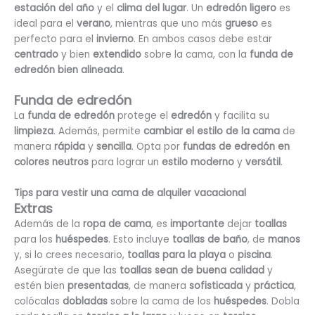
estación del año
y el
clima del lugar
. Un
edredón ligero
es
ideal para el
verano
, mientras que uno más
grueso
es
perfecto para el
invierno
. En ambos casos debe estar
centrado
y bien
extendido
sobre la cama, con la
funda de
edredón bien alineada
.
Funda de edredón
La
funda de edredón
protege el
edredón
y facilita su
limpieza
. Además, permite
cambiar el estilo de la cama
de
manera
rápida
y
sencilla
. Opta por
fundas de edredón en
colores neutros
para lograr un
estilo moderno
y
versátil
.
Tips para vestir una cama de alquiler vacacional
Extras
Además de la
ropa de cama
, es
importante
dejar
toallas
para los
huéspedes
. Esto incluye
toallas de baño
, de
manos
y, si lo crees necesario,
toallas para la playa
o
piscina
.
Asegúrate de que las
toallas sean de buena calidad
y
estén bien
presentadas
, de manera
sofisticada
y
práctica
,
colócalas
dobladas
sobre la cama de los
huéspedes
. Dobla