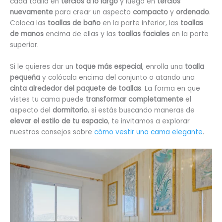
cada toalla en
tercios a lo largo
y luego en
tercios
nuevamente
para crear un aspecto
compacto
y
ordenado
.
Coloca las
toallas de baño
en la parte inferior, las
toallas
de manos
encima de ellas y las
toallas faciales
en la parte
superior.
Si le quieres dar un
toque más especial
, enrolla una
toalla
pequeña
y colócala encima del conjunto o atando una
cinta alrededor del paquete de toallas
. La forma en que
vistes tu cama puede
transformar completamente
el
aspecto del
dormitorio
, si estás buscando maneras de
elevar el estilo de tu espacio
, te invitamos a explorar
nuestros consejos sobre
cómo vestir una cama elegante
.