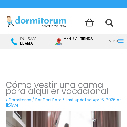
Menú
VENIR A
PULSA Y
TIENDA
LLAMA
princ
Cómo vestir una cama
para alquiler vacacional
/
Dormitorios
/ Por
Dani Poto
/
Last updated Apr 16, 2026 at
11:51AM