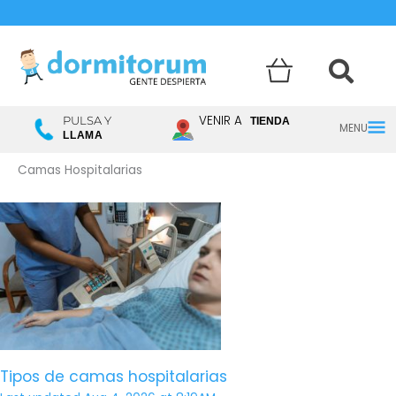
Menú
VENIR A
PULSA Y
TIENDA
LLAMA
princ
Camas Hospitalarias
Tipos
de
camas
hospitalarias
Tipos de camas hospitalarias