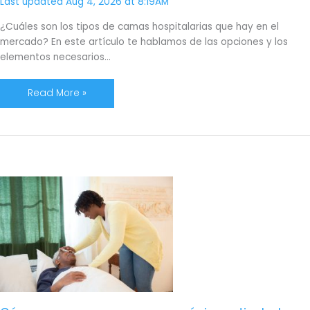
Last updated Aug 4, 2026 at 8:19AM
¿Cuáles son los tipos de camas hospitalarias que hay en el
mercado? En este artículo te hablamos de las opciones y los
elementos necesarios…
Read More »
Cómo
escoger
una
cama
mecánica
articulada