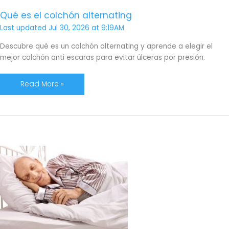
Qué es el colchón alternating
Last updated Jul 30, 2026 at 9:19AM
Descubre qué es un colchón alternating y aprende a elegir el
mejor colchón anti escaras para evitar úlceras por presión.
Read More »
Colchón
Antiescaras.
Qué
es,
tipos,
cuál
elegir…