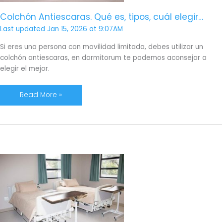
Colchón Antiescaras. Qué es, tipos, cuál elegir…
Last updated Jan 15, 2026 at 9:07AM
Si eres una persona con movilidad limitada, debes utilizar un
colchón antiescaras, en dormitorum te podemos aconsejar a
elegir el mejor.
Read More »
Mejor
cama
articulada
con
carro
elevador