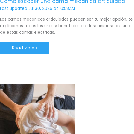
Cómo escoger una cama mecánica articulada
Last updated Jul 30, 2026 at 10:58AM
Las camas mecánicas articuladas pueden ser tu mejor opción, te
explicamos todos los usos y beneficios de descansar sobre una
de estas camas eléctricas.
Read More »
Qué
es
el
colchón
alternating