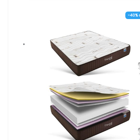
– Núcleo de espumación HR de alta densidad
otorga firmeza, confort y resistencia al colchó
-40% 
– Pequeña capa de espumación Adaptative D
Soft de densidad media-baja en ambos lados
– Tejido 3D en los laterales, altamente
transpirable que favorece la ventilación del
colchón. Mayor frescura e higiene.
– Independencia de lechos. Inhibe los
movimientos de la pareja.
– Tratamiento anti-ácaros en la funda. Previe
la proliferación de ácaros, hongos y bacterias.
– Hipoalergénico. Materiales tratados
específicamente para prevenir la aparición de
reacciones alérgicas.
– Anatómico. Sus materiales se adaptan de
forma correcta al cuerpo permitiendo mante
una buena postura vertebral.