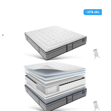
colchón.
– Tejido 3D en los laterales, altamente
-20% dto.
transpirable que favorece la ventilación del
colchón. Mayor frescura e higiene.
– Núcleo de espumación HR Open Cell de alta
densidad que otorga firmeza, confort y
resistencia al colchón.
– Capa de espumación Adaptative Dry-Soft de
densidad media-baja en ambos lados.
– Tratamiento anti-ácaros en la funda. Previene
la proliferación de ácaros, hongos y bacterias.
– Anatómico. Sus materiales se adaptan de
forma correcta al cuerpo permitiendo mantener
una buena postura vertebral.
– Hipoalergénico. Materiales tratados
específicamente para prevenir la aparición de
reacciones alérgicas.
– Independencia de lechos. Inhibe los
movimientos de la pareja.