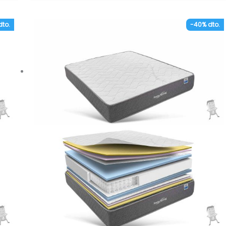
 que
humedad del colchón.
n.
– Tejido 3D en los laterales, altamente
dto.
-40% dto.
ry-
transpirable que favorece la ventilación del
.
colchón. Mayor frescura e higiene.
– Núcleo Open Cell de espumación HR de alta
densidad que otorga firmeza, confort y
resistencia al colchón.
– Pequeña capa de espumación Adaptative Dry-
Soft de densidad media-baja en ambos lados.
ne
– Independencia de lechos. Inhibe los
movimientos de la pareja.
– Tratamiento anti-ácaros en la funda. Previene
la proliferación de ácaros, hongos y bacterias.
– Hipoalergénico. Materiales tratados
específicamente para prevenir la aparición de
ner
reacciones alérgicas.
– Anatómico. Sus materiales se adaptan de
forma correcta al cuerpo permitiendo mantener
una buena postura vertebral.