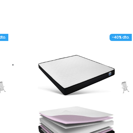
dto.
-40% dto.