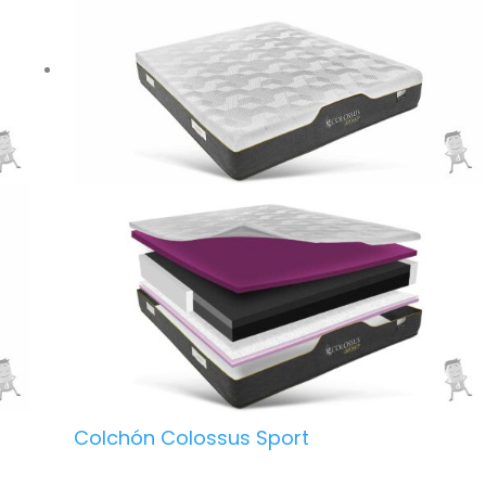
ne.
lechos.
– Placa Viscoelástica de 15 mm en ambas caras.
Proporciona una alta adaptabilidad en un colchón
reversible.
ona
– Capas de espumación Adaptative Dry-Soft de
densidad media-baja en ambos lados.
de
– Refuerzo perimetral de bañera con una
densidad de HR 30 kg, super dura, protegiendo el
núcleo.
– Hipoalergénico. Materiales tratados
específicamente para prevenir la aparición de
 de
reacciones alérgicas.
– Tratamiento anti-ácaros en la funda. Previene
la proliferación de ácaros, hongos y bacterias.
– Independencia de lechos. Inhibe los
movimientos de la pareja.
ner
– Anatómico. Sus materiales se adaptan de
Colchón Colossus Sport
forma correcta al cuerpo permitiendo mantener
una buena postura vertebral.