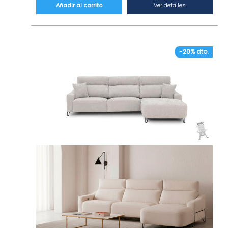
mecanismo motorizado para ajustar la
Ver detalles
Añadir al carrito
posición con total comodidad.
Características técnicas:
– Esta versión del modelo Nuva mide 112 cm
-20% dto.
de fondo en los asientos, 174 cm de fondo
con el chaise longue y 295 cm ancho.
– Tapizado en tejido antimanchas 4inOne:
repele los líquidos, no hace peeling, dificulta
rayones y es apto para mascotas.
– Acolchado con tecnología SoftCore: una
combinación de viscoelástica y gomas
diseñadas para reducir los puntos de presión
en la sentada.
– Asientos extraíbles con ruedas al suelo.
Aumenta su tamaño fácilmente empujándolo
hasta la posición que más te guste.
Disponible versión eléctrica.
– Esta versión incluye brazo siesta deslizante
con arcón abatible en lado del chaise longue.
– Respaldos y asientos desenfundables para