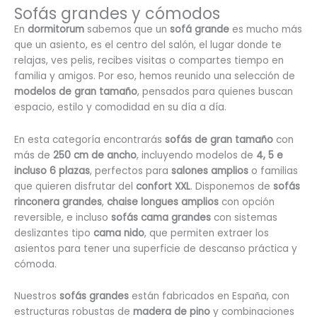
para usar como respaldo.
Sofás grandes y cómodos
– Incluye 2 cojines a juego.
En
dormitorum
sabemos que un
sofá grande
es mucho más
que un asiento, es el centro del salón, el lugar donde te
relajas, ves pelis, recibes visitas o compartes tiempo en
familia y amigos. Por eso, hemos reunido una selección de
modelos de gran tamaño
, pensados para quienes buscan
espacio, estilo y comodidad en su día a día.
En esta categoría encontrarás
sofás de gran tamaño
con
más de
250 cm de ancho
, incluyendo modelos de
4, 5 e
incluso 6 plazas
, perfectos para
salones amplios
o familias
que quieren disfrutar del
confort XXL
. Disponemos de
sofás
rinconera grandes
,
chaise longues amplios
con opción
reversible, e incluso
sofás cama grandes
con sistemas
deslizantes tipo
cama nido
, que permiten extraer los
asientos para tener una superficie de descanso práctica y
cómoda.
Nuestros
sofás grandes
están fabricados en España, con
estructuras robustas de
madera de pino
y combinaciones