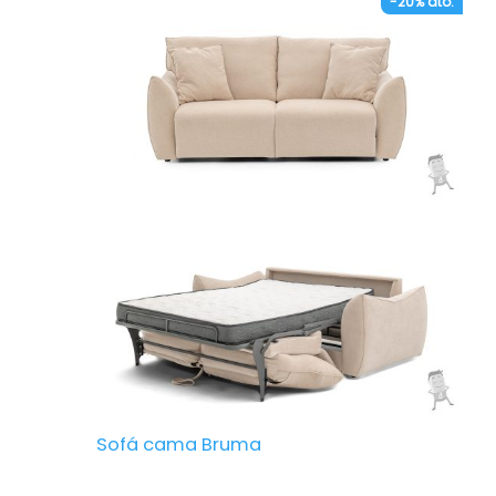
-20% dto.
con planchas de aglomerado que aporta
gran resistencia y la flexibilidad adecuada
– Acolchados en fibra efecto plumón en los
respaldos y espumación HR28 de alta
densidad en los asientos.
– Base de la estructura en muelles en zigzag
de máxima curva.
– Patas metálicas altas.
Sofá cama Bruma