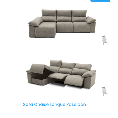
– Estructura de madera de pino y planchas
de aglomerado. Gran resistencia para una
correcta flexibilidad.
– Respaldos y asientos desenfundables para
facilitar la limpieza.
– Brazos de fibra tipo siesta.
– Sentada confortable. Firmeza media y
adaptabilidad en la espalda. Zona de riñones
preparada para acoger la zona lumbar.
– Espuma de alta densidad de 28 kg de
sentada. Garantiza la firmeza de los asientos
a pesar del paso del tiempo.
– Respaldo reclinable de forma manual con
sistema de carraca.
– Cuenta con arcones abatibles en los
brazos.
– Patas metálicas.
Sofá Chaise Longue Poseidón