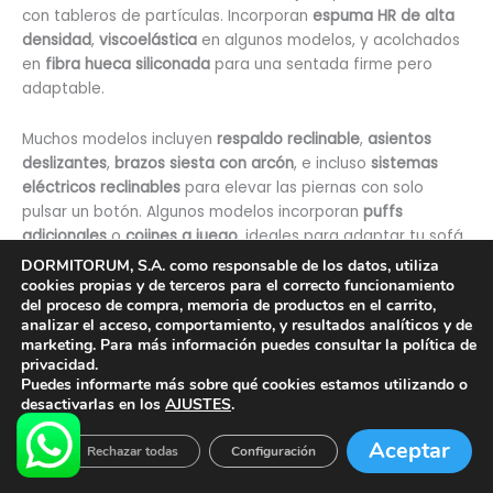
con tableros de partículas. Incorporan
espuma HR de alta
densidad
,
viscoelástica
en algunos modelos, y acolchados
en
fibra hueca siliconada
para una sentada firme pero
adaptable.
Muchos modelos incluyen
respaldo reclinable
,
asientos
deslizantes
,
brazos siesta con arcón
, e incluso
sistemas
eléctricos reclinables
para elevar las piernas con solo
pulsar un botón. Algunos modelos incorporan
puffs
adicionales
o
cojines a juego
, ideales para adaptar tu sofá
al momento.
DORMITORUM, S.A. como responsable de los datos, utiliza
cookies propias y de terceros para el correcto funcionamiento
del proceso de compra, memoria de productos en el carrito,
Disponibles en una amplia gama de colores y
acabados
analizar el acceso, comportamiento, y resultados analíticos y de
antimanchas
, estos sofás combinan diseño actual,
marketing. Para más información puedes consultar la política de
comodidad y durabilidad. Si tienes dudas sobre el tamaño
privacidad.
o distribución ideal para tu salón, puedes consultar con
Puedes informarte más sobre qué cookies estamos utilizando o
desactivarlas en los
AJUSTES
.
nuestros expertos para que te den consejos prácticos
antes de elegir el tuyo.
Aceptar
Rechazar todas
Configuración
En dormitorum, te ofrecemos
envío gratuito y financiación