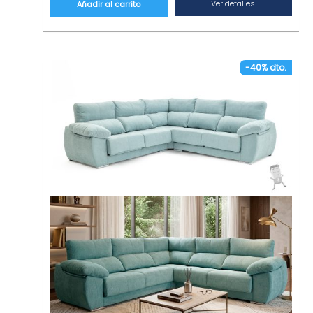
en 10 colores: gris marengo, gris perla, marrón
Ver detalles
Añadir al carrito
café, marrón chocolate, beige, rojo, rosa,
mostaza, verde y turquesa.
– Estructura de madera de pino mezclado
con planchas de aglomerado. Estructura con
-40% dto.
una gran resistencia para una correcta
flexibilidad.
– Respaldos y asientos desenfundables.
– Cuenta con arcón abatible. Un espacio de
almacenamiento extra.
– Sentada confortable. Firmeza media y
adaptabilidad en la espalda. Zona de riñones
preparada para acoger la zona lumbar.
– Espuma de alta densidad de 30 kg de
sentada. Garantiza la firmeza de los asientos
a pesar del paso del tiempo.
– Respaldo reclinable.
– Sofá cama. Asientos con ruedas que se
extraen fácilmente hasta la altura del chaise
longue.
– Chaise Longue reversible. Permite