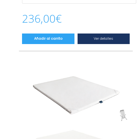
es verano o invierno. Todas las telas del
topper son desenfundables y lavables..
236,00
€
CARACTERÍSTICAS TÉCNICAS
– Altura: 5 cm +/- 1 cm.
– Núcleo Neropur de alta adaptabilidad. Un
núcleo HR que otorgará a tu colchón la
Ver detalles
Añadir al carrito
acogida ideal.
– Topper revesersible con capa superior de
tela fría, un tejido diseñado para dispersar el
calor durante la noche.
– Doble cremallera en la funda exterior y en
la funda interior del núcleo que permiten
desarmar el topper y lavar las telas.
– Tratamiento en la funda que evita la
proliferación de ácaros, bacterias y hongos.
– Bandas elásticas en la parte inferior que
permiten inmovilizar el topper.
– Fabricado con materiales de alta calidad
con gran adaptabilidad y frescura.