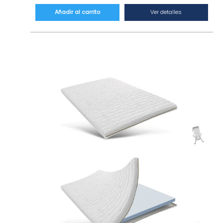
– Núcleo 100% visco de alta adaptabilidad. Un
núcleo HR que otorgará a tu colchón la
Ver detalles
Añadir al carrito
acogida ideal.
– Topper revesersible con capa superior de
tela fría, un tejido diseñado para dispersar el
calor durante la noche.
– Doble cremallera en la funda exterior y en
la funda interior del núcleo que permiten
desarmar el topper y lavar las telas.
– Tratamiento en la funda que evita la
proliferación de ácaros, bacterias y hongos.
– Bandas elásticas en la parte inferior que
permiten inmovilizar el topper.
– Fabricado con materiales de alta calidad
con gran adaptabilidad y frescura.