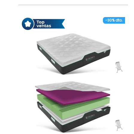
niveles de oxígeno. Cuenta con aislamiento
en la parte inferior para prevenir la humedad.
– Cremallera trilateral para una mayor
-30% dto.
higienización del producto.
– Placa Visco de MFS50 de 30 mm, efecto
memoria que ayuda a evitar presiones
innecesarias en nuestro cuerpo al dormir.
– Colchón usado en soportes fijos y apto
para uso articulado por el perfilado de su
núcleo.
– Núcleo de espumación Blue Soft HR 40 Kg.
Perfilado en la parte inferior para una mejor
articulación. Alta adaptabilidad y confort.
– Tapa inferior con Tejido Pure Fresh 3D para
evitar la humedad.
– Superanatómico, ya que se adapta
perfectamente a la curvatura de tu cuerpo.
– Fabricamos cualquier medida.
– Independencia de lechos.