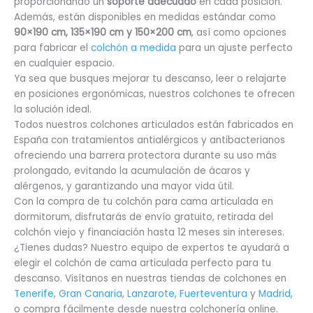
proporcionando un
soporte adecuado
en cada posición.
Además, están disponibles en medidas estándar como
90×190 cm, 135×190 cm y 150×200 cm
, así como opciones
para fabricar el
colchón a medida
para un ajuste perfecto
en cualquier espacio.
Ya sea que busques mejorar tu descanso, leer o relajarte
en posiciones ergonómicas, nuestros colchones te ofrecen
la solución ideal.
Todos nuestros colchones articulados están fabricados en
España con tratamientos antialérgicos y antibacterianos
ofreciendo una barrera protectora durante su uso más
prolongado, evitando la acumulación de ácaros y
alérgenos, y garantizando una mayor vida útil.
Con la compra de tu colchón para cama articulada en
dormitorum, disfrutarás de envío gratuito, retirada del
colchón viejo y financiación hasta 12 meses sin intereses.
¿Tienes dudas? Nuestro equipo de expertos te ayudará a
elegir el colchón de cama articulada perfecto para tu
descanso. Visítanos en nuestras tiendas de colchones en
Tenerife
,
Gran Canaria
,
Lanzarote
,
Fuerteventura
y
Madrid
,
o compra fácilmente desde nuestra colchonería online.