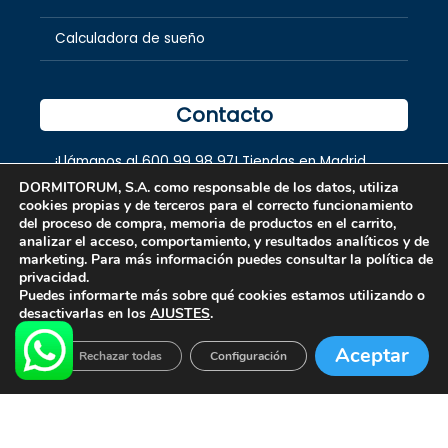
Calculadora de sueño
Contacto
¡Llámanos al
600 99 98 97
! Tiendas en
Madrid
,
Tenerife
,
Gran Canaria
,
Lanzarote,
Fuerteventura
DORMITORUM, S.A. como responsable de los datos, utiliza
y
La Palma.
cookies propias y de terceros para el correcto funcionamiento
del proceso de compra, memoria de productos en el carrito,
analizar el acceso, comportamiento, y resultados analíticos y de
marketing. Para más información puedes consultar la política de
privacidad.
Puedes informarte más sobre qué cookies estamos utilizando o
desactivarlas en los
AJUSTES
.
Aceptar
Rechazar todas
Configuración
Copyright © 2026 dormitorum S.A.