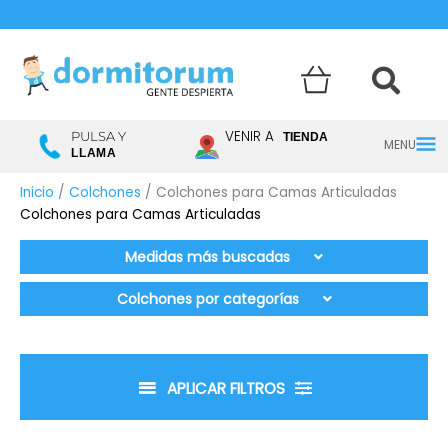
Menú
VENIR A
PULSA Y
TIENDA
LLAMA
princ
Inicio
/
Colchones
/ Colchones para Camas Articuladas
Colchones para Camas Articuladas
Medidas más buscadas
Colchones por categorías
APLICAR FILTROS