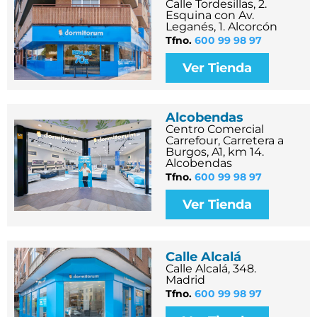
Calle Tordesillas, 2.
Esquina con Av.
Leganés, 1. Alcorcón
Tfno.
600 99 98 97
Ver Tienda
Alcobendas
Centro Comercial
Carrefour, Carretera a
Burgos, A1, km 14.
Alcobendas
Tfno.
600 99 98 97
Ver Tienda
Calle Alcalá
Calle Alcalá, 348.
Madrid
Tfno.
600 99 98 97