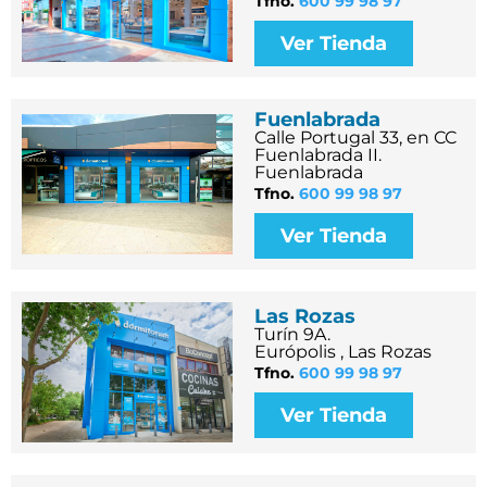
Tfno.
600 99 98 97
Ver Tienda
Fuenlabrada
Calle Portugal 33, en CC
Fuenlabrada II.
Fuenlabrada
Tfno.
600 99 98 97
Ver Tienda
Las Rozas
Turín 9A.
Európolis , Las Rozas
Tfno.
600 99 98 97
Ver Tienda