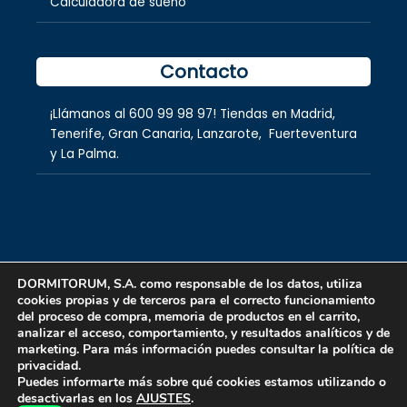
Calculadora de sueño
Contacto
¡Llámanos al
600 99 98 97
! Tiendas en
Madrid
,
Tenerife
,
Gran Canaria
,
Lanzarote,
Fuerteventura
y
La Palma.
DORMITORUM, S.A. como responsable de los datos, utiliza
cookies propias y de terceros para el correcto funcionamiento
Copyright © 2026 dormitorum S.A.
del proceso de compra, memoria de productos en el carrito,
analizar el acceso, comportamiento, y resultados analíticos y de
marketing. Para más información puedes consultar la política de
privacidad.
Puedes informarte más sobre qué cookies estamos utilizando o
desactivarlas en los
AJUSTES
.