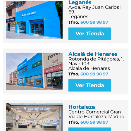
Leganés
Avda. Rey Juan Carlos I
69.
Leganés
Tfno.
600 99 98 97
Ver Tienda
Alcalá de Henares
Rotonda de Pitágoras, 1.
Nave 103.
Alcalá de Henares
Tfno.
600 99 98 97
Ver Tienda
Hortaleza
Centro Comercial Gran
Vía de Hortaleza. Madrid
Tfno.
600 99 98 97