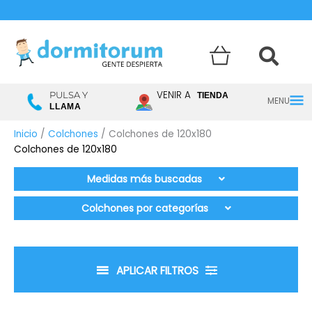
Menú
VENIR A
PULSA Y
TIENDA
LLAMA
princ
Inicio
/
Colchones
/ Colchones de 120x180
Colchones de 120x180
Medidas más buscadas
Colchones por categorías
APLICAR FILTROS