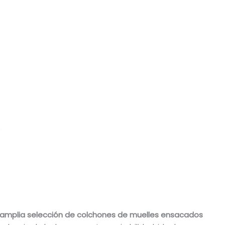
– Anatómico. Sus materiales se adaptan de
forma correcta al cuerpo permitiendo mantener
una buena postura vertebral.
– Hipoalergénico. Materiales tratados
específicamente para prevenir la aparición de
reacciones alérgicas.
– Independencia de lechos. Inhibe los
movimientos de la pareja.
amplia selección de colchones de muelles ensacados