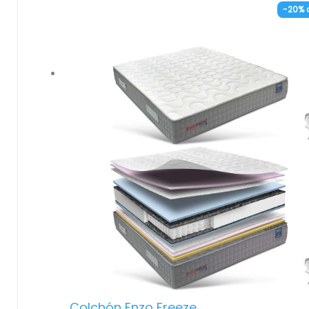
– Núcleo de muelles ensacados independient
-20% 
Mayor resistencia, ventilación e independenci
lechos.
– Placa Viscoelástica de 15 mm en ambas car
Proporciona una alta adaptabilidad en un col
reversible.
– Capas de espumación Adaptative Dry-Soft
densidad media-baja en ambos lados.
– Refuerzo perimetral de bañera con una
densidad de HR 30 kg, super dura, protegiendo
núcleo.
– Hipoalergénico. Materiales tratados
específicamente para prevenir la aparición de
reacciones alérgicas.
– Tratamiento anti-ácaros en la funda. Previe
la proliferación de ácaros, hongos y bacterias.
– Independencia de lechos. Inhibe los
movimientos de la pareja.
– Anatómico. Sus materiales se adaptan de
Colchón Enzo Freeze