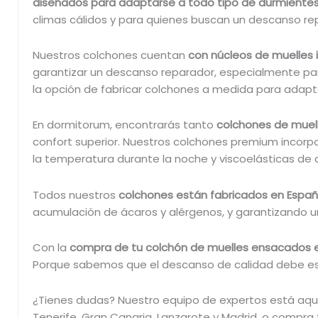
diseñados para adaptarse a todo tipo de durmiente
– Tejido exterior en viscosa 100% natural con
climas cálidos y para quienes buscan un descanso re
bordados de diseño renacentista. Suave y
elástica.
Nuestros colchones cuentan
con núcleos de muelles 
– Capas confort SuitPlus soja de 30 mm y 20
garantizar un descanso reparador, especialmente pa
en en la parte superior y otra de 20 mm en la
la opción de fabricar colchones a medida para adap
capa inferior del colchón.
– Capa de 40 mm de látex 100% natural micro
En dormitorum, encontrarás tanto
colchones de muell
perforado. Gran adaptabilidad, mejora la aco
confort superior. Nuestros colchones premium incorpo
y alivia las tensiones. Tratamiento especial de
la temperatura durante la noche y viscoelásticas de
material que permite un alto grado de aireaci
– Tratamiento anti-ácaros en la funda. Previe
Todos nuestros
colchones están fabricados en Espa
la proliferación de ácaros, hongos y bacterias.
acumulación de ácaros y alérgenos, y garantizando un
– Anatómico. Sus materiales se adaptan de
forma correcta al cuerpo permitiendo mante
Con la
compra de tu colchón de muelles ensacados 
una buena postura vertebral.
Porque sabemos que el descanso de calidad debe est
– Hipoalergénico. Materiales tratados
específicamente para prevenir la aparición de
¿Tienes dudas? Nuestro equipo de expertos está aquí
reacciones alérgicas.
Tenerife, Gran Canaria, Lanzarote y Madrid, o compra
– Independencia de lechos. Inhibe los