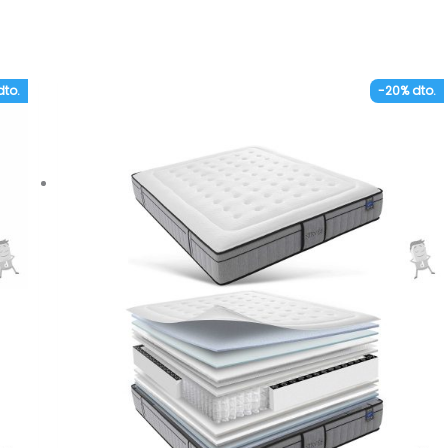
dto.
-20% dto.