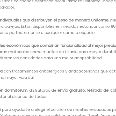
s
. Estos colchones destacan por su firmeza uniforme, indepen
elasticidad. Favorece una mayor oxigenación del
parador.
cuerpo y la regulación de la temperatura
corporal.
individuales que distribuyen el peso de manera uniforme
, m
 mm
– Capa DRY SOFT: Capa Dry SOFT 20 mm, para
ra parejas. Están disponibles en medidas estándar como
90
ofrecer una mayor acogida, en combinación
tarse perfectamente a cualquier cama o espacio.
con otras capas.
-
– Tejido Pure Fresh 3D: Soporte altamente
es económicos que combinan funcionalidad al mejor preci
gida
transpirable en la tapa inferior.
ran materiales como muelles de titanio para mayor durabili
l
– Anatómico: Se adapta a cualquier curvatura de
 diferentes densidades para una mejor adaptabilidad.
ón.
su cuerpo.
ne
– Tratamiento antiácaros que reduce
ña
con tratamientos antialérgicos y antibacterianos que act
la proliferación de ácaros, bacterias y hongos.
a mayor vida útil.
– Independencia de lechos.
ner
en dormitorum
, disfrutarás de
envío gratuito, retirada del co
ar al alcance de todos.
 para ayudarte a elegir el colchón de muelles ensacados pe
 fácilmente desde nuestra colchonería online. También pued