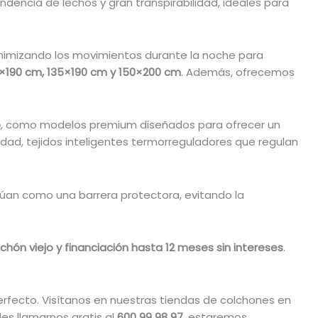
dencia de lechos y gran transpirabilidad, ideales para
inimizando los movimientos durante la noche para
×190 cm, 135×190 cm y 150×200 cm
. Además, ofrecemos
o
, como modelos premium diseñados para ofrecer un
dad, tejidos inteligentes termorreguladores que regulan
úan como una barrera protectora, evitando la
lchón viejo y financiación hasta 12 meses sin intereses
.
rfecto. Visítanos en nuestras tiendas de colchones en
es llamarnos gratis al
600 99 98 97
, estaremos