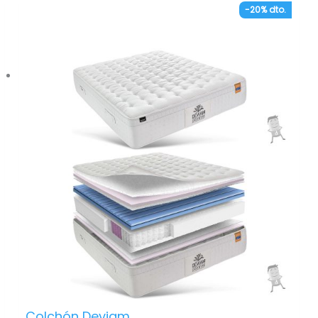
– Núcleo Open Cell de firmeza muy alta.
-20% dto.
Espumación HIGH DENSITY de HR40 pensada para
soportar más de 120 kg de peso por durmiente.
– Placa viscoelástica de alta calidad de 65 kg en
ambas caras. Proporciona una alta adaptabilidad
al contorno del cuerpo y mejor acogida.
– Tejido exterior en Cashmere acolchado con
acabado en capitoné en ambas caras. Un
material de alta calidad muy suave.
– Núcleo de muelles ensacados independientes.
Mayor resistencia, ventilación e independencia de
lechos. Refuerzo perimetral.
Colchón Deviam