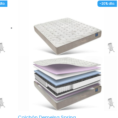
es.
– Núcleo de muelles ensacados independientes.
dto.
-20% dto.
a de
Mayor resistencia, ventilación e independencia de
lechos.
as.
– Placas viscoelásticas de 20 mm en la parte
chón
superior e inferior. Proporcionan una alta
adaptabilidad al cuerpo de durmiente.
 de
– Capas de HR 40 Hard de alta densidad y
resistencia en ambas caras. Proporcionan
firmeza, confort y alta durabilidad.
 el
– Refuerzo perimetral en una bañera HR de alta
densidad, super dura, protegiendo el núcleo.
– Acabado en terciopelo acolchado en los
laterales.
– Hipoalergénico. Materiales tratados
ne
específicamente para prevenir la aparición de
reacciones alérgicas.
– Tratamiento anti-ácaros en la funda. Previene
la proliferación de ácaros, hongos y bacterias.
– Independencia de lechos. Inhibe los
Colchón Demelsa Spring