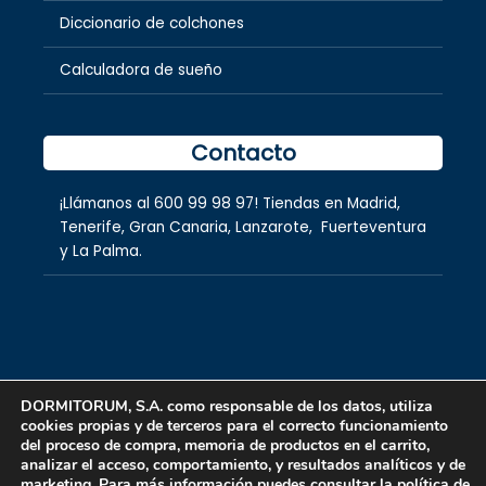
Diccionario de colchones
Calculadora de sueño
Contacto
¡Llámanos al
600 99 98 97
! Tiendas en
Madrid
,
Tenerife
,
Gran Canaria
,
Lanzarote,
Fuerteventura
y
La Palma.
DORMITORUM, S.A. como responsable de los datos, utiliza
cookies propias y de terceros para el correcto funcionamiento
Copyright © 2026 dormitorum S.A.
del proceso de compra, memoria de productos en el carrito,
analizar el acceso, comportamiento, y resultados analíticos y de
marketing. Para más información puedes consultar la política de