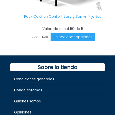
Pack Colchón Confort Easy y Somier Fijo Eco
Valorado con
4.50
de 5
Seleccionar opciones
122
€
–
140
€
Sobre la tienda
Condiciones generales
Dónde estamos
Quiénes somos
Opiniones