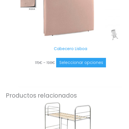
la
página
de
producto
Cabecero Lisboa
Seleccionar opciones
115
€
–
198
€
Productos relacionados