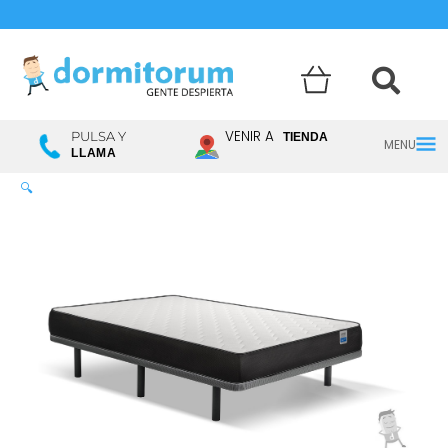
Menú
VENIR A
PULSA Y
TIENDA
LLAMA
princ
🔍