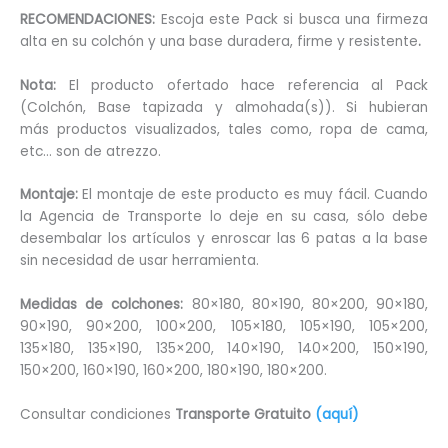
RECOMENDACIONES:
Escoja este Pack si busca una firmeza
alta en su colchón y una base duradera, firme y resistente
.
Nota:
El producto ofertado hace referencia al Pack
(Colchón, Base tapizada y almohada(s)). Si hubieran
más productos visualizados, tales como, ropa de cama,
etc… son de atrezzo.
Montaje:
El montaje de este producto es muy fácil. Cuando
la Agencia de Transporte lo deje en su casa, sólo debe
desembalar los artículos y enroscar las 6 patas a la base
sin necesidad de usar herramienta.
Medidas de colchones:
80×180, 80×190, 80×200, 90×180,
90×190, 90×200, 100×200, 105×180, 105×190, 105×200,
135×180, 135×190, 135×200, 140×190, 140×200, 150×190,
150×200, 160×190, 160×200, 180×190, 180×200.
Consultar condiciones
Transporte Gratuito
(aquí)