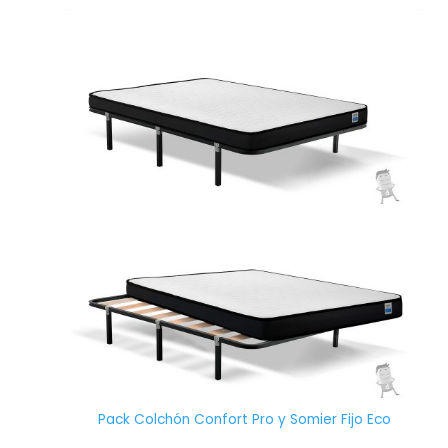
Este
producto
tiene
múltiples
variantes.
Las
opciones
se
pueden
elegir
en
la
página
de
producto
Pack Colchón Confort Pro y Somier Fijo Eco