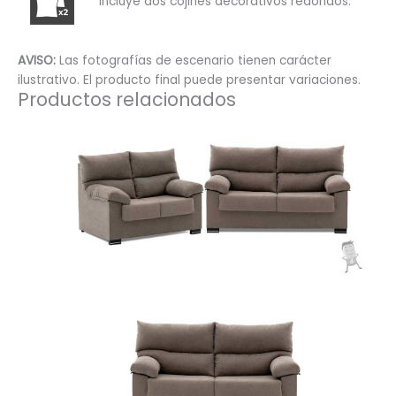
Incluye dos cojines decorativos redondos.
AVISO:
Las fotografías de escenario tienen carácter
ilustrativo. El producto final puede presentar variaciones.
Productos relacionados
Este
producto
tiene
múltiples
variantes.
Las
opciones
se
pueden
elegir
en
la
página
de
producto