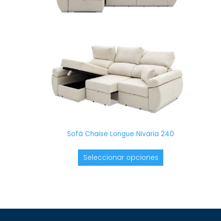
opciones
se
pueden
elegir
en
la
página
de
producto
Sofá Chaise Longue Nivaria 240
Seleccionar opciones