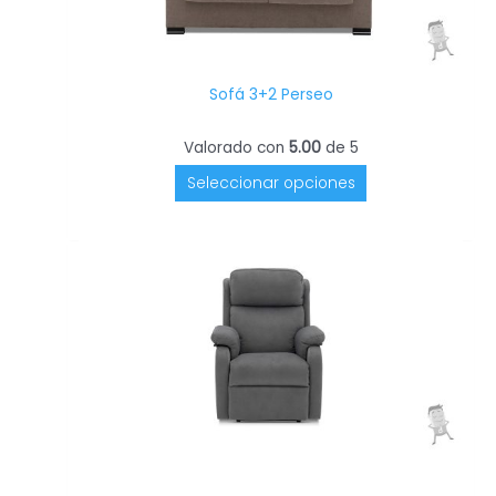
Sofá 3+2 Perseo
Valorado con
5.00
de 5
Seleccionar opciones
El
El
precio
precio
original
actual
era:
es:
1.165,00€.
699,00€.