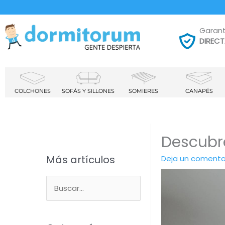
Garant
DIREC
COLCHONES
SOFÁS Y SILLONES
SOMIERES
CANAPÉS
Descubre
Más artículos
Deja un comenta
B
u
s