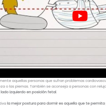
amente aquellas personas que sufran problemas cardiovascu
za o las piernas. También se aconseja a personas con relu
 lado izquierdo en posición fetal
.
tiva
la mejor postura para dormir es aquella que te permita 