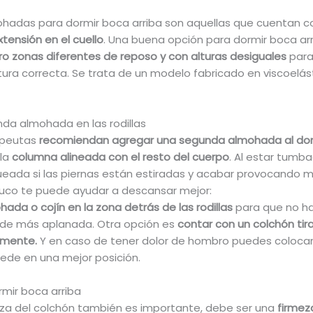
ohadas para dormir boca arriba son aquellas que cuentan c
tensión en el cuello
. Una buena opción para dormir boca arr
o zonas diferentes de reposo y con alturas desiguales
para
tura correcta. Se trata de un modelo fabricado en viscoelást
da almohada en las rodillas
rapeutas
recomiendan agregar una segunda almohada al dor
la
columna alineada con el resto del cuerpo
. Al estar tumb
eada si las piernas están estiradas y acabar provocando m
ruco te puede ayudar a descansar mejor:
ada o cojín en la zona detrás de las rodillas
para que no ha
de más aplanada. Otra opción es
contar con un colchón ti
mente.
Y en caso de tener dolor de hombro puedes colocar 
uede en una mejor posición.
mir boca arriba
za del colchón también es importante, debe ser una
firmez