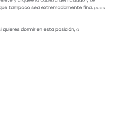
o eleve y arquee la cabeza demasiado y te
que tampoco sea extremadamente fina,
pues
 quieres dormir en esta posición,
a