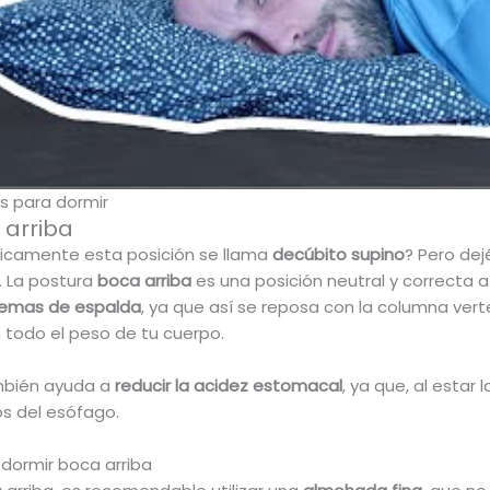
s para dormir
 arriba
icamente esta posición se llama
decúbito supino
? Pero de
. La postura
boca arriba
es una posición neutral y correcta a 
blemas de espalda
, ya que así se reposa con la columna verte
todo el peso de tu cuerpo.
mbién ayuda a
reducir la acidez estomacal
, ya que, al esta
os del esófago.
dormir boca arriba