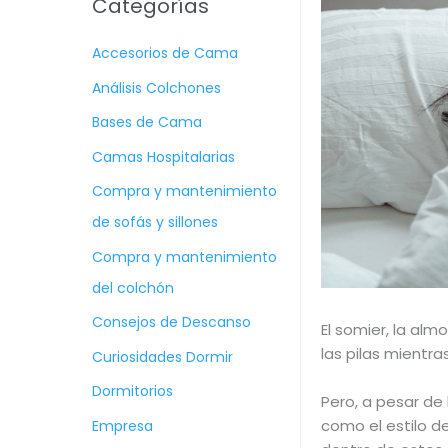
Categorías
c
Accesorios de Cama
a
r
Análisis Colchones
p
Bases de Cama
o
Camas Hospitalarias
r
Compra y mantenimiento
:
de sofás y sillones
Compra y mantenimiento
del colchón
Consejos de Descanso
El somier, la al
las pilas mientr
Curiosidades Dormir
Dormitorios
Pero, a pesar de
como el estilo de
Empresa