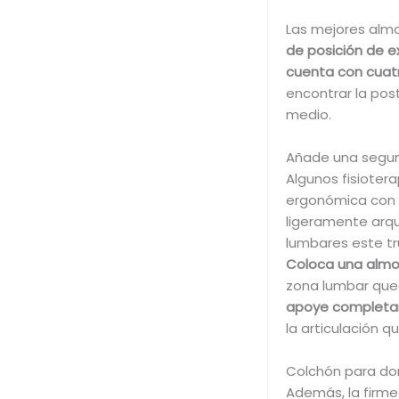
Las mejores alm
de posición de ex
cuenta con cuatr
encontrar la pos
medio.
Añade una segun
Algunos fisiote
ergonómica con 
ligeramente arqu
lumbares este t
Coloca una almoh
zona lumbar que
apoye completa
la articulación q
Colchón para dor
Además, la firme