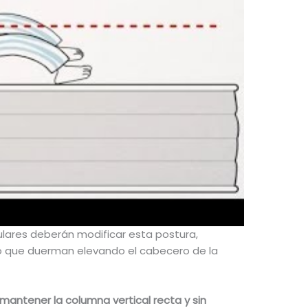
lares deberán modificar esta postura,
jo que duerman elevando el cabecero de la
mantener la columna vertical recta y sin