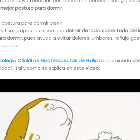
factores. No todas las posiciones son beneficiosas, ¿lo sa
mejor postura para dormir
.
r postura para dormir bien?
y fisoterapeutas dicen que
dormir de lado, sobre todo del l
ra dormir,
pues ayuda a evitar dolores lumbares, reflujo ga
nquidos.
Colegio Oficial de Fisioterapeutas de Galicia
recomienda
una
 lado). Tal y como se explica en este
vídeo.