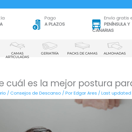
ía
Pago
Envío gratis 
TA
A PLAZOS
PENÍNSULA Y
CANARIAS
CAMAS
GERIATRÍA
PACKS DE CAMAS
ALMOHADAS
ARTICULADAS
 cuál es la mejor postura par
rio
/
Consejos de Descanso
/ Por
Edgar Ares
/
Last updated J