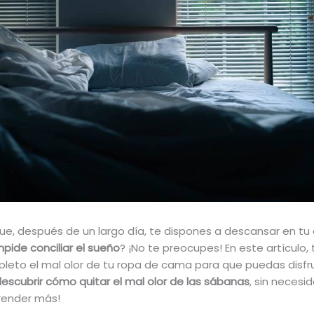
ue, después de un largo día, te dispones a descansar en 
pide conciliar el sueño
? ¡No te preocupes! En este artículo,
pleto el mal olor de tu ropa de cama para que puedas disfr
escubrir cómo quitar el mal olor de las sábanas
, sin necesi
render más!