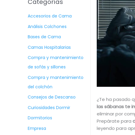
Categorías
c
Accesorios de Cama
a
r
Análisis Colchones
p
Bases de Cama
o
Camas Hospitalarias
r
Compra y mantenimiento
:
de sofás y sillones
Compra y mantenimiento
del colchón
Consejos de Descanso
¿Te ha pasado q
las sábanas te im
Curiosidades Dormir
eliminar por com
Dormitorios
Prepárate para
d
leyendo para ap
Empresa