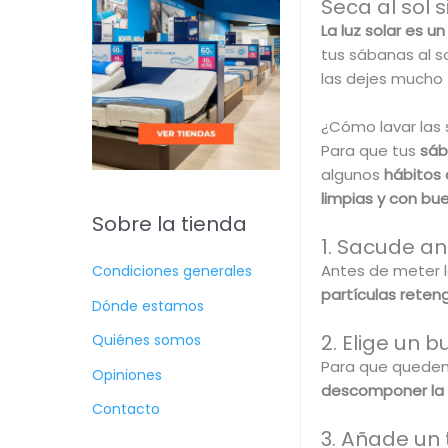
Seca al sol 
La luz solar es u
tus sábanas al s
las dejes mucho 
¿Cómo lavar las
Para que tus
sáb
algunos
hábitos 
limpias y con bue
Sobre la tienda
1. Sacude an
Antes de meter l
Condiciones generales
partículas reten
Dónde estamos
2. Elige un 
Quiénes somos
Para que quede
Opiniones
descomponer la g
Contacto
3. Añade un 