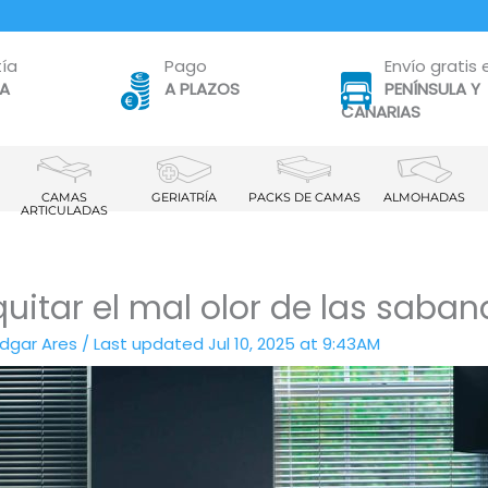
ía
Pago
Envío gratis 
TA
A PLAZOS
PENÍNSULA Y
CANARIAS
CAMAS
GERIATRÍA
PACKS DE CAMAS
ALMOHADAS
ARTICULADAS
itar el mal olor de las saban
Edgar Ares
/
Last updated Jul 10, 2025 at 9:43AM