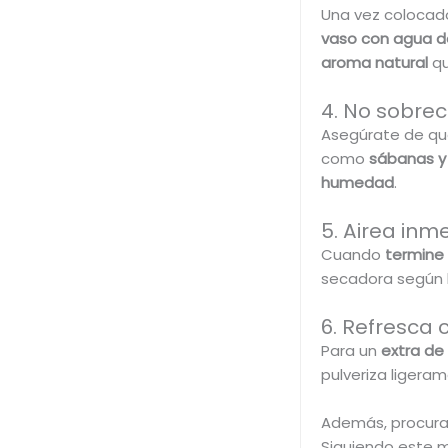
Una vez colocad
vaso con agua d
aroma natural
q
4. No sobre
Asegúrate de qu
como
sábanas y 
humedad
.
5. Airea inm
Cuando
termine e
secadora según l
6. Refresca 
Para un
extra de 
pulveriza ligera
Además, procur
Siguiendo este 