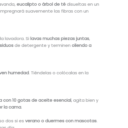
avanda,
eucalipto o árbol de té
disueltas en un
o impregnará suavemente las fibras con un
a lavadora. Si
lavas muchas piezas juntas
,
siduos
de detergente y terminen
oliendo a
rven humedad
. Tiéndelas o colócalas en la
a con 10 gotas de aceite esencial
, agita bien y
er la cama
.
uso dos si es
verano o duermes con mascotas
.
ras día.