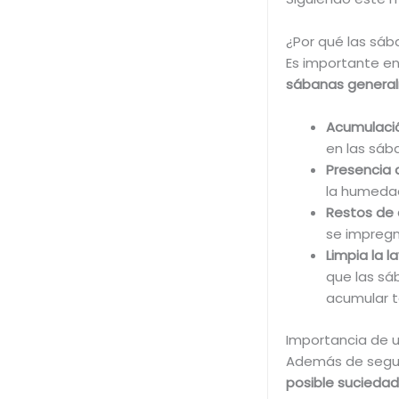
¿Por qué las sáb
Es importante en
sábanas general
Acumulaci
en las sáb
Presencia 
la humedad
Restos de 
se impregn
Limpia la l
que las sá
acumular t
Importancia de u
Además de segui
posible suciedad