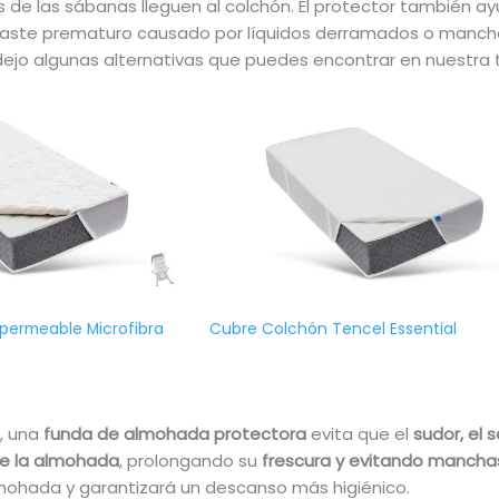
os de las sábanas lleguen al colchón. El protector también ayu
aste prematuro causado por líquidos derramados o manchas
 dejo algunas alternativas que puedes encontrar en nuestra t
permeable Microfibra
Cubre Colchón Tencel Essential
, una
funda de almohada protectora
evita que el
sudor, el 
de la almohada
, prolongando su
frescura y evitando manchas 
mohada y garantizará un descanso más higiénico.