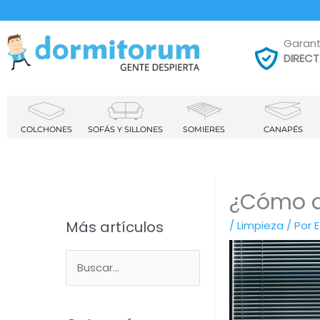
Garant
DIREC
COLCHONES
SOFÁS Y SILLONES
SOMIERES
CANAPÉS
¿Cómo qu
Más artículos
/
Limpieza
/ Por
B
u
s