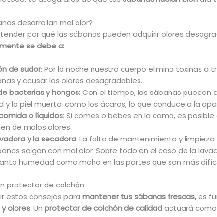
anas desarrollan mal olor?
tender por qué las sábanas pueden adquirir olores desagrad
mente se debe a:
ón de sudor
: Por la noche nuestro cuerpo elimina toxinas a
anas y causar los olores desagradables.
de bacterias y hongos:
Con el tiempo, las sábanas pueden 
 y la piel muerta, como los ácaros, lo que conduce a la apar
comida o líquidos
: Si comes o bebes en la cama, es posible
en de malos olores.
avadora y la secadora
: La falta de mantenimiento y limpieza
banas salgan con mal olor. Sobre todo en el caso de la lav
anto humedad como moho en las partes que son más difícile
n protector de colchón
r estos consejos para
mantener tus sábanas frescas,
es f
 y olores
. Un
protector de colchón de calidad
actuará como u