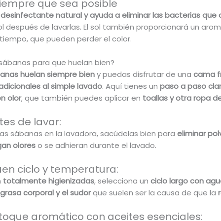
siempre que sea posible
n desinfectante natural y ayuda a eliminar las bacterias que 
ol después de lavarlas. El sol también proporcionará un arom
tiempo, que pueden perder el color.
 sábanas para que huelan bien?
anas huelan siempre bien
y puedas disfrutar de una
cama f
adicionales al simple lavado
. Aquí tienes un
paso a paso clar
n olor
, que también puedes aplicar en
toallas y otra ropa 
tes de lavar:
as sábanas en la lavadora, sacúdelas bien para
eliminar pol
gan olores
o se adhieran durante el lavado.
buen ciclo y temperatura:
n
totalmente higienizadas
, selecciona un
ciclo largo con ag
rasa corporal y el sudor
que suelen ser la causa de que la
toque aromático con aceites esenciales: