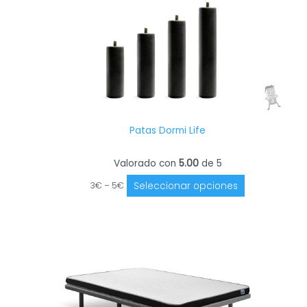
en
la
página
de
producto
Patas Dormi Life
Valorado con
5.00
de 5
Seleccionar opciones
3
€
–
5
€
Este
producto
tiene
múltiples
variantes.
Las