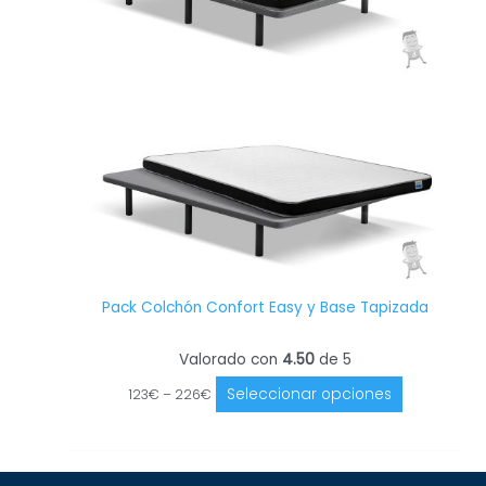
opciones
se
pueden
elegir
en
la
página
de
producto
Pack Colchón Confort Easy y Base Tapizada
Valorado con
4.50
de 5
Seleccionar opciones
123
€
–
226
€