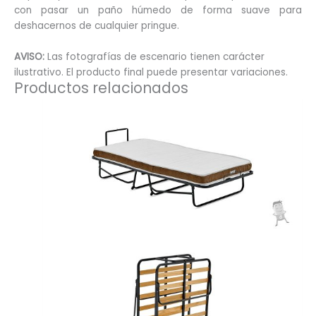
con pasar un paño húmedo de forma suave para
deshacernos de cualquier pringue.
AVISO:
Las fotografías de escenario tienen carácter
ilustrativo. El producto final puede presentar variaciones.
Productos relacionados
Este
producto
tiene
múltiples
variantes.
Las
opciones
se
pueden
elegir
en
la
página
de