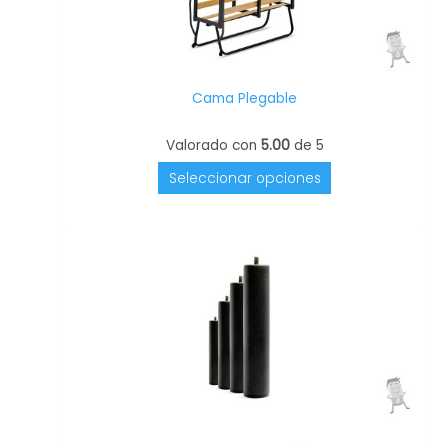
producto
Cama Plegable
Valorado con
5.00
de 5
Seleccionar opciones
Este
producto
tiene
múltiples
variantes.
Las
opciones
se
pueden
elegir