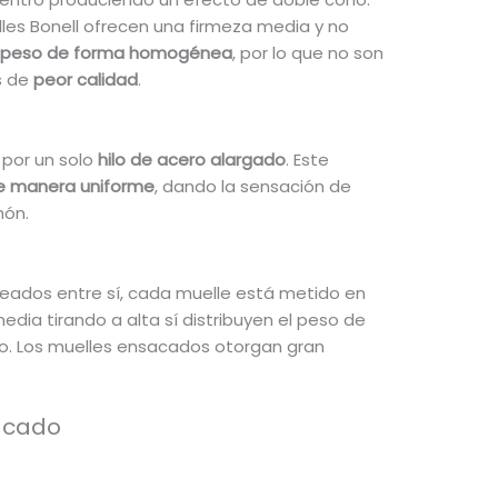
lles Bonell ofrecen una firmeza media y no
el peso de forma homogénea
, por lo que no son
s de
peor calidad
.
 por un solo
hilo de acero alargado
. Este
de manera uniforme
, dando la sensación de
hón.
neados entre sí, cada muelle está metido en
dia tirando a alta sí distribuyen el peso de
do. Los muelles ensacados otorgan gran
sacado