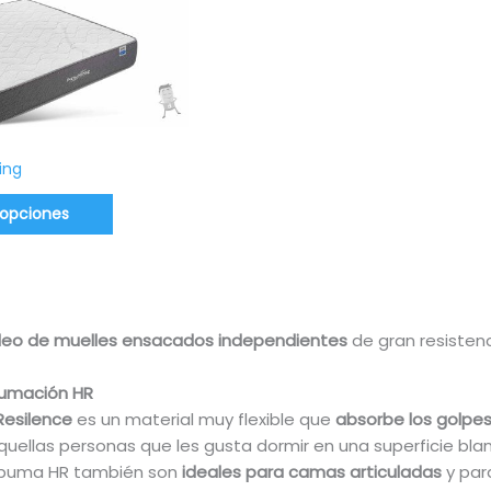
ing
 opciones
leo de muelles ensacados independientes
de gran resistenc
pumación HR
Resilence
es un material muy flexible que
absorbe los golpes
uellas personas que les gusta dormir en una superficie bla
spuma HR también son
ideales para camas articuladas
y pa