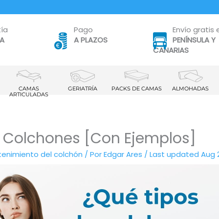
ía
Pago
Envío gratis 
TA
A PLAZOS
PENÍNSULA Y
CANARIAS
CAMAS
GERIATRÍA
PACKS DE CAMAS
ALMOHADAS
ARTICULADAS
e Colchones [Con Ejemplos]
enimiento del colchón
/ Por
Edgar Ares
/
Last updated Aug 2