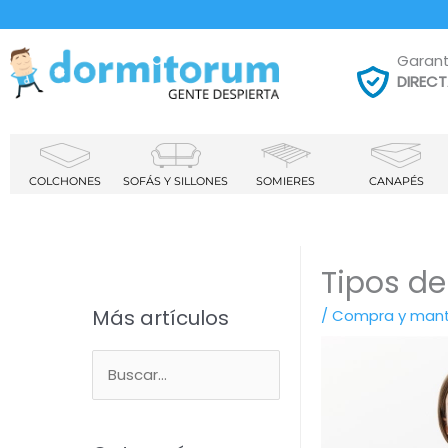
Garant
DIREC
COLCHONES
SOFÁS Y SILLONES
SOMIERES
CANAPÉS
Tipos d
Más artículos
/
Compra y mant
B
u
s