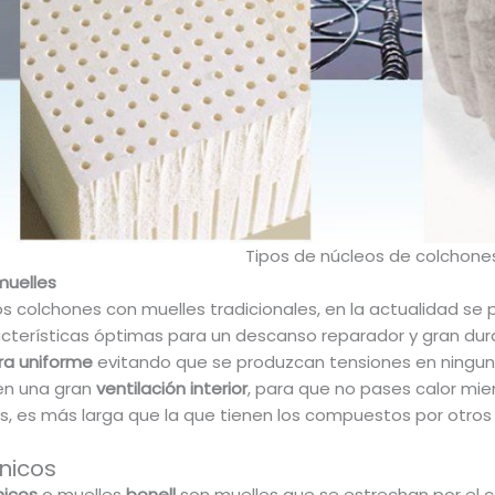
Tipos de núcleos de colchone
muelles
los colchones con muelles tradicionales, en la actualidad se
cterísticas óptimas para un descanso reparador y gran dura
a uniforme
evitando que se produzcan tensiones en ningun
en una gran
ventilación interior
, para que no pases calor mien
s, es más larga que la que tienen los compuestos por otros m
nicos
nicos
o muelles
bonell
son muelles que se estrechan por el 