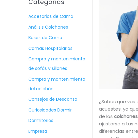
Categorías
c
Accesorios de Cama
a
r
Análisis Colchones
p
Bases de Cama
o
Camas Hospitalarias
r
Compra y mantenimiento
:
de sofás y sillones
Compra y mantenimiento
del colchón
Consejos de Descanso
¿Sabes que vas a
acuestes, ya qu
Curiosidades Dormir
de los
colchones 
Dormitorios
ajustarse a tus
diferencias entre
Empresa