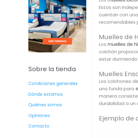
Estos son indepe
cuentan con una
recomendables p
Muelles de H
Los
muelles de hi
colchón proporci
estar durmiendo s
Sobre la tienda
Muelles Ens
Los colchones d
Condiciones generales
una funda para
e
Dónde estamos
manera consisten
durabilidad a un 
Quiénes somos
Opiniones
Ejemplo de 
Contacto