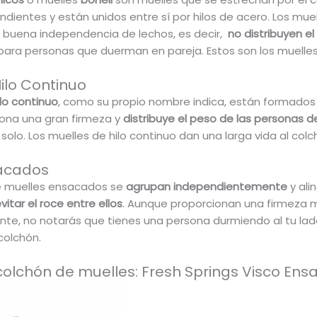
ndientes y están unidos entre sí por hilos de acero. Los mue
 buena independencia de lechos, es decir,
no distribuyen 
ara personas que duerman en pareja. Estos son los muelle
ilo Continuo
lo continuo
, como su propio nombre indica, están formados
ona una gran firmeza y
distribuye el peso de las personas 
olo. Los muelles de hilo continuo dan una larga vida al colc
acados
e muelles ensacados se
agrupan independientemente
y ali
vitar el roce entre ellos
. Aunque proporcionan una firmeza me
te, no notarás que tienes una persona durmiendo al tu la
colchón.
colchón de muelles: Fresh Springs Visco En