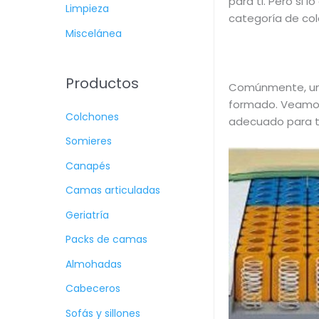
para ti. Pero si
Limpieza
categoría de col
Miscelánea
Productos
Comúnmente, un 
formado. Veam
Colchones
adecuado para ti
Somieres
Canapés
Camas articuladas
Geriatría
Packs de camas
Almohadas
Cabeceros
Sofás y sillones