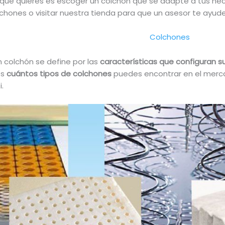
 lo que quieres es escoger un colchón que se adapte a tus 
chones o visitar nuestra tienda para que un asesor te ayud
Colchones
colchón se define por las
características que configuran s
os
cuántos tipos de colchones
puedes encontrar en el merca
.