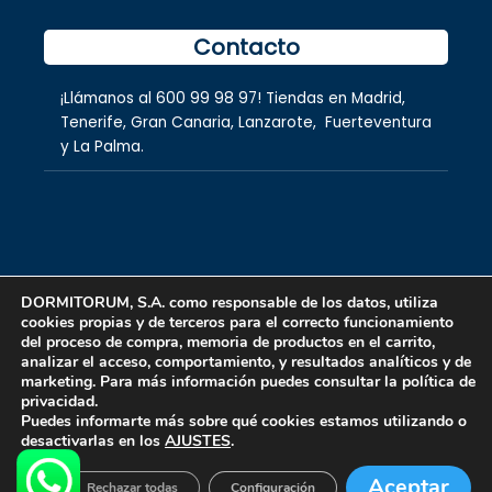
Contacto
¡Llámanos al
600 99 98 97
! Tiendas en
Madrid
,
Tenerife
,
Gran Canaria
,
Lanzarote,
Fuerteventura
y
La Palma.
DORMITORUM, S.A. como responsable de los datos, utiliza
cookies propias y de terceros para el correcto funcionamiento
Copyright © 2026 dormitorum S.A.
del proceso de compra, memoria de productos en el carrito,
analizar el acceso, comportamiento, y resultados analíticos y de
marketing. Para más información puedes consultar la política de
privacidad.
Puedes informarte más sobre qué cookies estamos utilizando o
desactivarlas en los
AJUSTES
.
Aceptar
Rechazar todas
Configuración