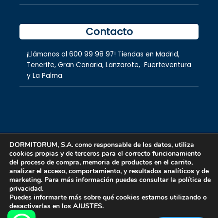
Contacto
¡Llámanos al
600 99 98 97
! Tiendas en
Madrid
,
Tenerife
,
Gran Canaria
,
Lanzarote,
Fuerteventura
y
La Palma.
DORMITORUM, S.A. como responsable de los datos, utiliza
cookies propias y de terceros para el correcto funcionamiento
Copyright © 2026 dormitorum S.A.
del proceso de compra, memoria de productos en el carrito,
analizar el acceso, comportamiento, y resultados analíticos y de
marketing. Para más información puedes consultar la política de
privacidad.
Puedes informarte más sobre qué cookies estamos utilizando o
desactivarlas en los
AJUSTES
.