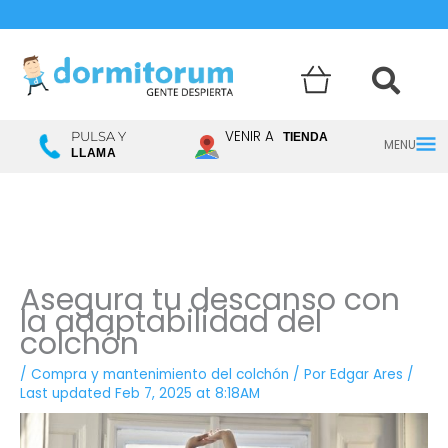
Menú
VENIR A
PULSA Y
TIENDA
LLAMA
princ
Asegura tu descanso con
la adaptabilidad del
colchón
/
Compra y mantenimiento del colchón
/ Por
Edgar Ares
/
Last updated Feb 7, 2025 at 8:18AM