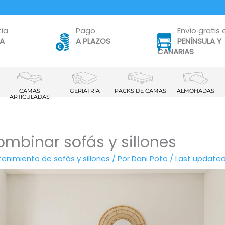
ía
Pago
Envío gratis 
TA
A PLAZOS
PENÍNSULA Y
CANARIAS
CAMAS
GERIATRÍA
PACKS DE CAMAS
ALMOHADAS
ARTICULADAS
mbinar sofás y sillones
nimiento de sofás y sillones
/ Por
Dani Poto
/
Last updated