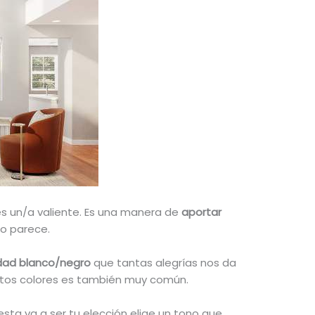
es un/a valiente. Es una manera de
aportar
o parece.
dad blanco/negro
que tantas alegrías nos da
estos colores es también muy común.
 esta va a ser tu elección elige un tono que