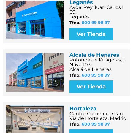
Leganés
Avda. Rey Juan Carlos I
69.
Leganés
Tfno.
600 99 98 97
Ver Tienda
Alcalá de Henares
Rotonda de Pitágoras, 1.
Nave 103.
Alcalá de Henares
Tfno.
600 99 98 97
Ver Tienda
Hortaleza
Centro Comercial Gran
Vía de Hortaleza. Madrid
Tfno.
600 99 98 97