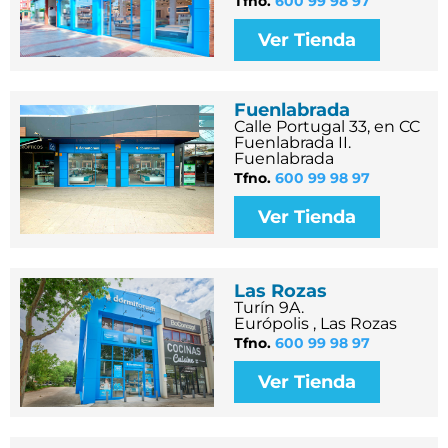
Tfno.
600 99 98 97
Ver Tienda
Fuenlabrada
Calle Portugal 33, en CC
Fuenlabrada II.
Fuenlabrada
Tfno.
600 99 98 97
Ver Tienda
Las Rozas
Turín 9A.
Európolis , Las Rozas
Tfno.
600 99 98 97
Ver Tienda