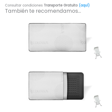
Consultar condiciones
Transporte Gratuito
(aquí)
También te recomendamos…
Este
producto
tiene
múltiples
variantes
Las
opciones
se
pueden
elegir
en
la
página
de
producto