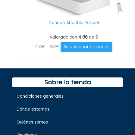
Canapé Abatible Polipiel
Valorado con
4.86
de 5
Seleccionar opciones
299
€
–
593
€
Sobre la tienda
Condiciones generales
Dónde estamos
Quiénes somos