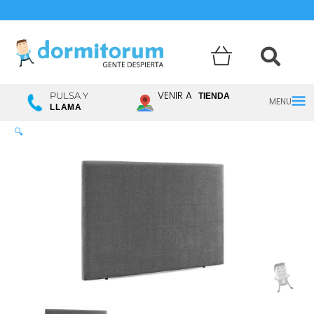
Menú
VENIR A
PULSA Y
TIENDA
LLAMA
princ
🔍