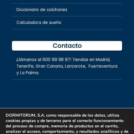
Diccionario de colchones
Calculadora de sueño
Contacto
¡Llámanos al
600 99 98 97
! Tiendas en
Madrid
,
Tenerife
,
Gran Canaria
,
Lanzarote,
Fuerteventura
y
La Palma.
DORMITORUM, S.A. como responsable de los datos, utiliza
cookies propias y de terceros para el correcto funcionamiento
Copyright © 2026 dormitorum S.A.
del proceso de compra, memoria de productos en el carrito,
analizar el acceso, comportamiento, y resultados analíticos y de