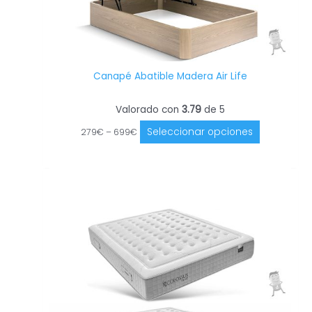
producto
Canapé Abatible Madera Air Life
Valorado con
3.79
de 5
Seleccionar opciones
279
€
–
699
€
Este
producto
tiene
múltiples
variantes.
Las
opciones
se
pueden