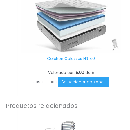
elegir
en
la
página
de
producto
Colchón Colossus HR 40
Valorado con
5.00
de 5
Seleccionar opciones
509
€
–
990
€
Productos relacionados
Este
producto
tiene