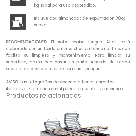
kg. Ideal para uso esporádico.
Incluye dos almohadas de espumación 30kg
suave.
RECOMENDACIONES:
El sofá chaise longue Atlas está
elaborado con un tejido antimanchas en tonos neutros, que
facilita su limpieza y mantenimiento. Para limpiar su
superficie, basta con pasar un paño húmedo de forma
suave para deshacernos de cualquier pringue.
AVISO:
Las fotografías de escenario tienen carácter
ilustrativo. El producto final puede presentar variaciones.
Productos relacionados
Este
producto
tiene
múltiples
variantes.
Las