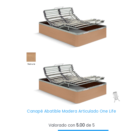
producto
tiene
múltiples
variantes.
Las
opciones
se
pueden
elegir
en
la
página
de
producto
Canapé Abatible Madera Articulado One Life
Valorado con
5.00
de 5