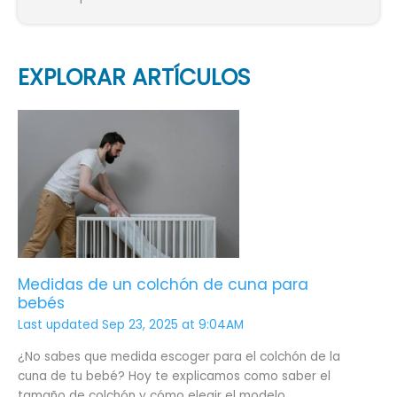
EXPLORAR ARTÍCULOS
Medidas
de
un
colchón
de
cuna
para
bebés
Medidas de un colchón de cuna para
bebés
Last updated Sep 23, 2025 at 9:04AM
¿No sabes que medida escoger para el colchón de la
cuna de tu bebé? Hoy te explicamos como saber el
tamaño de colchón y cómo elegir el modelo