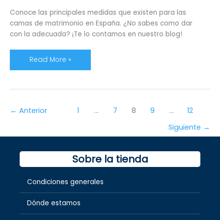
Conoce las principales medidas que existen para las
camas de matrimonio en España. ¿No sabes como dar
con la adecuada? ¡Te lo contamos en nuestro blog!
Read More »
←
Anterior
1
…
7
8
9
…
12
Siguiente
→
Sobre la tienda
Condiciones generales
Dónde estamos