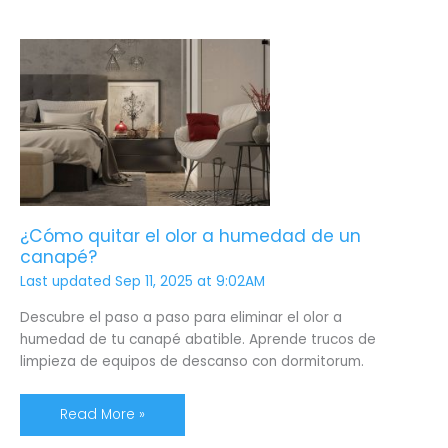
¿Cómo
quitar
el
olor
a
humedad
de
un
canapé?
¿Cómo quitar el olor a humedad de un
canapé?
Last updated Sep 11, 2025 at 9:02AM
Descubre el paso a paso para eliminar el olor a
humedad de tu canapé abatible. Aprende trucos de
limpieza de equipos de descanso con dormitorum.
Read More »