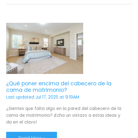
¿Qué
poner
encima
del
cabecero
de
la
cama
de
¿Qué poner encima del cabecero de la
matrimonio?
cama de matrimonio?
Last updated Jul 17, 2025 at 9:19AM
¿Sientes que falta algo en la pared del cabecero de la
cama de matrimonio? ¡Echa un vistazo a estas ideas y
da en el clavo!