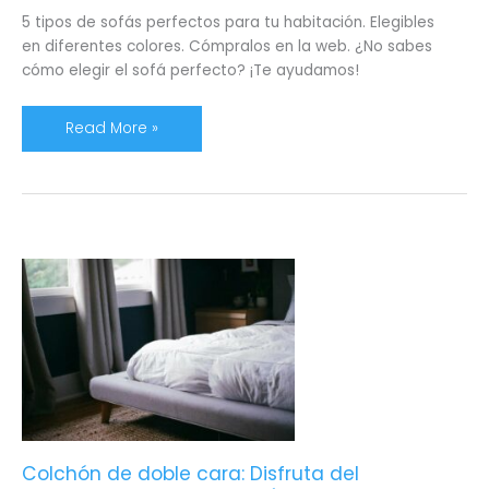
5 tipos de sofás perfectos para tu habitación. Elegibles
en diferentes colores. Cómpralos en la web. ¿No sabes
cómo elegir el sofá perfecto? ¡Te ayudamos!
Read More »
Colchón
de
doble
cara:
Disfruta
del
descanso
en
cada
Colchón de doble cara: Disfruta del
estación