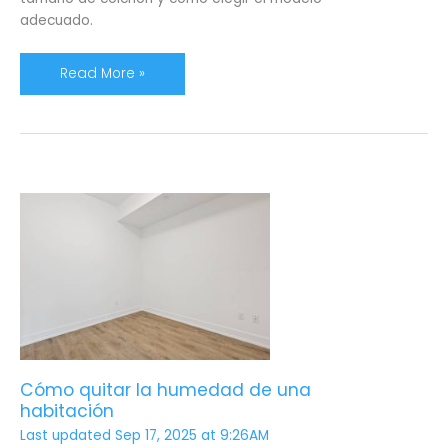
adecuado.
Read More »
Cómo
quitar
la
humedad
de
una
habitación
Cómo quitar la humedad de una
habitación
Last updated Sep 17, 2025 at 9:26AM