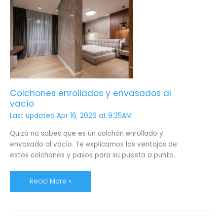
Colchones
enrollados
y
envasados
al
vacío
Colchones enrollados y envasados al
vacío
Last updated Apr 16, 2026 at 9:35AM
Quizá no sabes que es un colchón enrollado y
envasado al vacío. Te explicamos las ventajas de
estos colchones y pasos para su puesta a punto.
Read More »