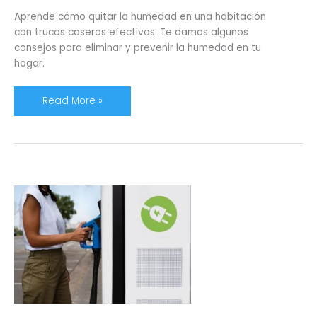
Aprende cómo quitar la humedad en una habitación
con trucos caseros efectivos. Te damos algunos
consejos para eliminar y prevenir la humedad en tu
hogar.
Read More »
Dormitorum
recibe
un
vehículo
eléctrico
enchufable:
movilidad
eficiente
y