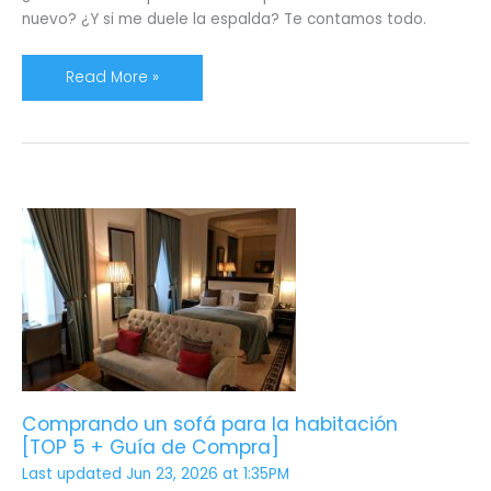
nuevo? ¿Y si me duele la espalda? Te contamos todo.
Read More »
Comprando
un
sofá
para
la
habitación
[TOP
5
+
Comprando un sofá para la habitación
Guía
[TOP 5 + Guía de Compra]
de
Last updated Jun 23, 2026 at 1:35PM
Compra]