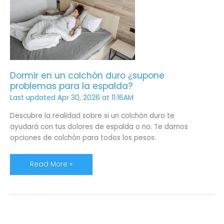
un
colchón
duro
¿supone
problemas
para
la
Dormir en un colchón duro ¿supone
espalda?
problemas para la espalda?
Last updated Apr 30, 2026 at 11:16AM
Descubre la realidad sobre si un colchón duro te
ayudará con tus dolores de espalda o no. Te damos
opciones de colchón para todos los pesos.
Read More »