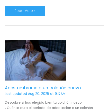
Read More »
Acostumbrarse
a
un
colchón
nuevo
Acostumbrarse a un colchón nuevo
Last updated Aug 20, 2025 at 9:17AM
Descubre si has elegido bien tu colchón nuevo
¿Cuánto dura el periodo de adaptación a un colchón