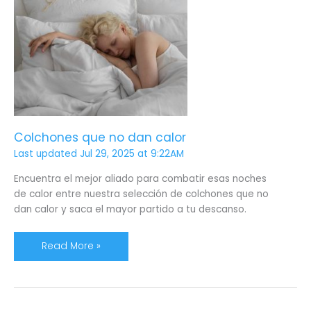
Colchones
que
no
dan
calor
Colchones que no dan calor
Last updated Jul 29, 2025 at 9:22AM
Encuentra el mejor aliado para combatir esas noches
de calor entre nuestra selección de colchones que no
dan calor y saca el mayor partido a tu descanso.
Read More »