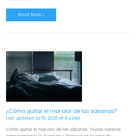
Read More »
¿Cómo
quitar
el
mal
olor
de
las
sabanas?
¿Cómo quitar el mal olor de las sabanas?
Last updated Jul 10, 2025 at 9:43AM
Cómo quitar el mal olor de las sábanas: Trucos caseros