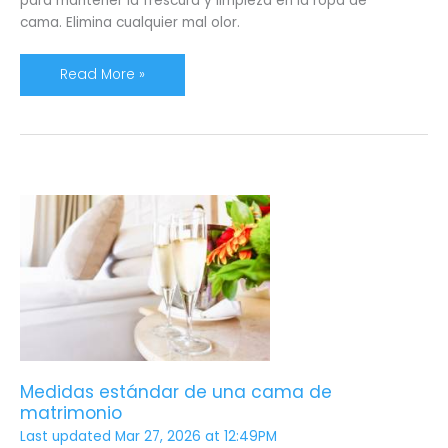
para mantener la frescura y limpieza en la ropa de
cama. Elimina cualquier mal olor.
Read More »
Medidas
estándar
de
una
cama
de
matrimonio
Medidas estándar de una cama de
matrimonio
Last updated Mar 27, 2026 at 12:49PM