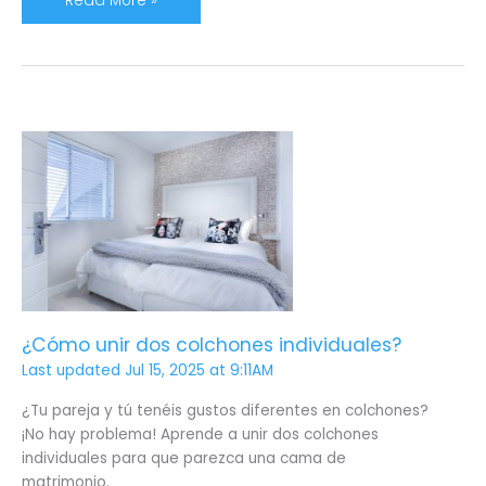
Read More »
¿Cómo
unir
dos
colchones
individuales?
¿Cómo unir dos colchones individuales?
Last updated Jul 15, 2025 at 9:11AM
¿Tu pareja y tú tenéis gustos diferentes en colchones?
¡No hay problema! Aprende a unir dos colchones
individuales para que parezca una cama de
matrimonio.