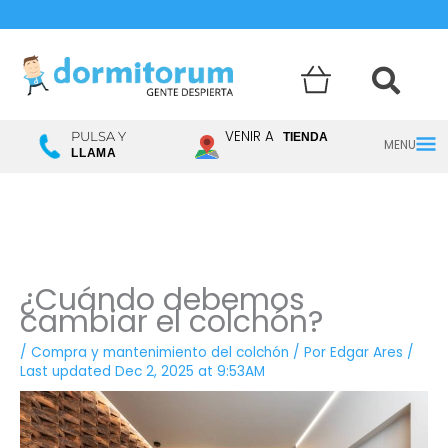
Menú
VENIR A
PULSA Y
TIENDA
LLAMA
princ
¿Cuándo debemos
cambiar el colchón?
/
Compra y mantenimiento del colchón
/ Por
Edgar Ares
/
Last updated Dec 2, 2025 at 9:53AM