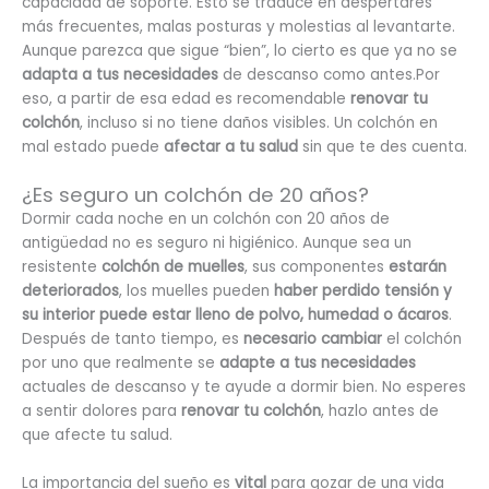
capacidad de soporte. Esto se traduce en despertares
más frecuentes, malas posturas y molestias al levantarte.
Aunque parezca que sigue “bien”, lo cierto es que ya no se
adapta a tus necesidades
de descanso como antes.Por
eso, a partir de esa edad es recomendable
renovar tu
colchón
, incluso si no tiene daños visibles. Un colchón en
mal estado puede
afectar a tu salud
sin que te des cuenta.
¿Es seguro un colchón de 20 años?
Dormir cada noche en un colchón con 20 años de
antigüedad no es seguro ni higiénico. Aunque sea un
resistente
colchón de muelles
, sus componentes
estarán
deteriorados
, los muelles pueden
haber perdido tensión y
su interior puede estar lleno de polvo, humedad o ácaros
.
Después de tanto tiempo, es
necesario cambiar
el colchón
por uno que realmente se
adapte a tus necesidades
actuales de descanso y te ayude a dormir bien. No esperes
a sentir dolores para
renovar tu colchón
, hazlo antes de
que afecte tu salud.
La importancia del sueño es
vital
para gozar de una vida