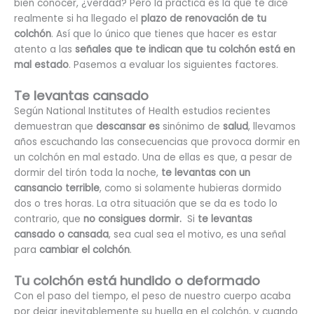
bien conocer, ¿verdad? Pero la práctica es la que te dice
realmente si ha llegado el
plazo de renovación de tu
colchón
. Así que lo único que tienes que hacer es estar
atento a las
señales que te indican que tu colchón está en
mal estado
. Pasemos a evaluar los siguientes factores.
Te levantas cansado
Según National Institutes of Health estudios recientes
demuestran que
descansar es
sinónimo de
salud
, llevamos
años escuchando las consecuencias que provoca dormir en
un colchón en mal estado. Una de ellas es que, a pesar de
dormir del tirón toda la noche,
te levantas con un
cansancio terrible
, como si solamente hubieras dormido
dos o tres horas. La otra situación que se da es todo lo
contrario, que
no consigues dormir.
Si
te levantas
cansado o cansada
, sea cual sea el motivo, es una señal
para
cambiar el colchón
.
Tu colchón está hundido o deformado
Con el paso del tiempo, el peso de nuestro cuerpo acaba
por dejar inevitablemente su huella en el colchón, y cuando