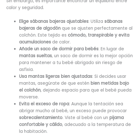
Sin embargo, es importante encontrar un equilibrio entre
calor y seguridad.
Elige sábanas bajeras ajustables
: Utiliza
sábanas
bajeras de algodón
que se ajusten perfectamente al
colchón. Este tejido es
cómodo, transpirable y evita
acumulaciones
de calor.
Añade un saco de dormir para bebés
: En lugar de
mantas sueltas
, un saco de dormir es la mejor opción
para mantener a tu bebé abrigado sin riesgo de
asfixia.
Usa mantas ligeras bien ajustadas
: Si decides usar
mantas, asegúrate de que estén
bien metidas bajo
el colchón
, dejando espacio para que el bebé pueda
moverse.
Evita el exceso de ropa
: Aunque la tentación sea
abrigar mucho al bebé, un exceso puede provocar
sobrecalentamiento
. Viste al bebé con un
pijama
confortable y cálido
, adecuado a la temperatura de
la habitación.