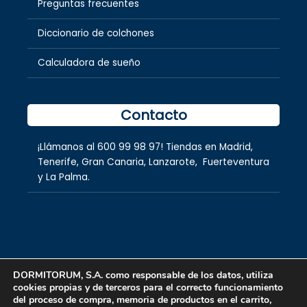
Preguntas frecuentes
Diccionario de colchones
Calculadora de sueño
Contacto
¡Llámanos al
600 99 98 97
! Tiendas en
Madrid
,
Tenerife
,
Gran Canaria
,
Lanzarote,
Fuerteventura
y
La Palma.
DORMITORUM, S.A. como responsable de los datos, utiliza
cookies propias y de terceros para el correcto funcionamiento
Copyright © 2026 dormitorum S.A.
del proceso de compra, memoria de productos en el carrito,