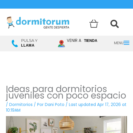
Menú
VENIR A
PULSA Y
TIENDA
LLAMA
princ
Ideas para dormitorios
juveniles con poco espacio
/
Dormitorios
/ Por
Dani Poto
/
Last updated Apr 17, 2026 at
10:19AM