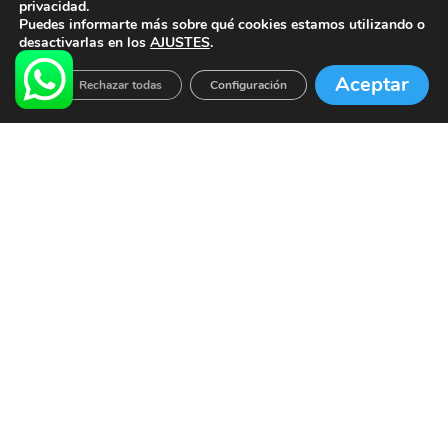
Diccionario de colchones
privacidad.
Puedes informarte más sobre qué cookies estamos utilizando o
desactivarlas en los
AJUSTES
.
Calculadora de sueño
Aceptar
Rechazar todas
Configuración
Contacto
¡Llámanos al
600 99 98 97
! Tiendas en
Madrid
,
Tenerife
,
Gran Canaria
,
Lanzarote,
Fuerteventura
y
La Palma.
Copyright © 2026 dormitorum S.A.