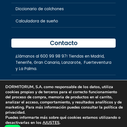
Diccionario de colchones
Calculadora de sueño
Contacto
¡Llámanos al
600 99 98 97
! Tiendas en
Madrid
,
Tenerife
,
Gran Canaria
,
Lanzarote,
Fuerteventura
y
La Palma.
DORMITORUM, S.A. como responsable de los datos, utiliza
cookies propias y de terceros para el correcto funcionamiento
del proceso de compra, memoria de productos en el carrito,
analizar el acceso, comportamiento, y resultados analíticos y de
marketing. Para más información puedes consultar la política de
privacidad.
Copyright © 2026 dormitorum S.A.
Puedes informarte más sobre qué cookies estamos utilizando o
desactivarlas en los
AJUSTES
.