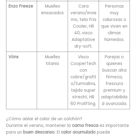
Enzo Freeze
Muelles
Cara
Personas
ensacados
verano/invie
muy
rno, tela fría
calurosas o
Cooler, HR
que viven en
40, visco
climas
Adaptative
húmedos.
dry-soft.
Vöns
Muelles
Visco
Parejas o
titanio
CooperTech
quienes
con
buscan alta
cobre/grafit
firmeza,
o/turmalina,
frescura
tejido super
premium y
strecht, HR
adaptabilida
60 Prolifting.
d avanzada.
¿Cómo aislar el calor de un colchón?
Durante el verano, mantener la
cama fresca
es importante
para un
buen descanso
. El
calor acumulado
puede