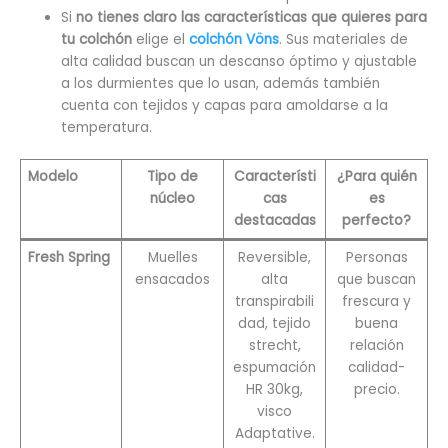
Si
no tienes claro las características que quieres para
tu colchón
elige el
colchón Vöns
. Sus materiales de
alta calidad buscan un descanso óptimo y ajustable
a los durmientes que lo usan, además también
cuenta con tejidos y capas para amoldarse a la
temperatura.
Modelo
Tipo de
Característi
¿Para quién
núcleo
cas
es
destacadas
perfecto?
Fresh Spring
Muelles
Reversible,
Personas
ensacados
alta
que buscan
transpirabili
frescura y
dad, tejido
buena
strecht,
relación
espumación
calidad-
HR 30kg,
precio.
visco
Adaptative.