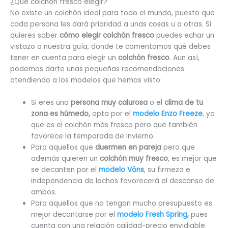
¿Qué colchón fresco elegir?
No existe un colchón ideal para todo el mundo, puesto que
cada persona les dará prioridad a unas cosas u a otras. Si
quieres saber
cómo elegir colchón fresco
puedes echar un
vistazo a nuestra guía, donde te comentamos qué debes
tener en cuenta para elegir un
colchón fresco
. Aun así,
podemos darte unas pequeñas recomendaciones
atendiendo a los modelos que hemos visto:
Si eres una
persona muy calurosa
o el
clima de tu
zona es húmedo,
opta por el
modelo Enzo Freeze
,
ya
que es el colchón más fresco pero que también
favorece la temporada de invierno.
Para aquellos que
duermen en pareja
pero que
además quieren un
colchón muy fresco
, es mejor que
se decanten por el
modelo Vöns
,
su firmeza e
independencia de lechos favorecerá el descanso de
ambos.
Para aquellos que no tengan mucho presupuesto es
mejor decantarse por el
modelo Fresh Spring,
pues
cuenta con una relación calidad-precio envidiable.