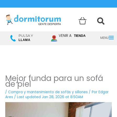
Menú
VENIR A
PULSA Y
TIENDA
LLAMA
princ
Mejor funda para un sofá
de piel
/
Compra y mantenimiento de sofás y sillones
/ Por
Edgar
Ares
/
Last updated Jan 28, 2026 at 8:50AM