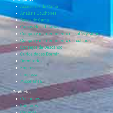
Accesorios de Cama
Análisis Colchones
Bases de Cama
Camas Hospitalarias
Compra y mantenimiento de sofás y sillones
Compra y mantenimiento del colchón
Consejos de Descanso
Curiosidades Dormir
Dormitorios
Empresa
Limpieza
Miscelánea
Productos
Colchones
Somieres
Canapés