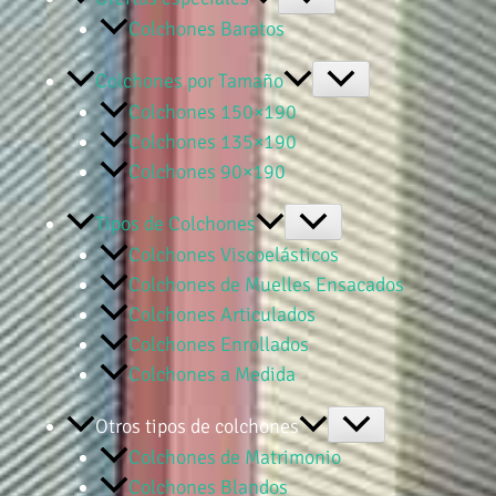
Colchones Baratos
Colchones por Tamaño
Colchones 150×190
Colchones 135×190
Colchones 90×190
Tipos de Colchones
Colchones Viscoelásticos
Colchones de Muelles Ensacados
Colchones Articulados
Colchones Enrollados
Colchones a Medida
Otros tipos de colchones
Colchones de Matrimonio
Colchones Blandos