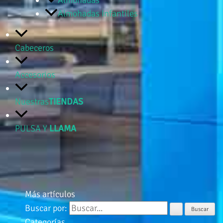
Almohadas
Almohadas Infantiles
Cabeceros
Accesorios
Nuestras
TIENDAS
PULSA Y
LLAMA
Más artículos
Buscar por:
Categorías