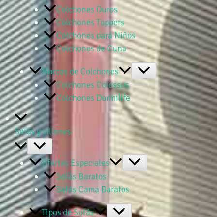
Colchones Duros
Colchones Toppers
Colchones para Niños
Colchones de Cuna
Marcas de Colchones
Colchones Colossus
Colchones Dormilife
Sofás y sillones
Ofertas Especiales
Sofás Baratos
Sofás Cama Baratos
Tipos de Sofás