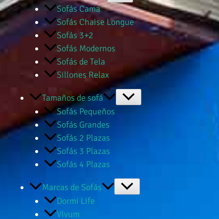
Sofás Cama
Sofás Chaise Longue
Sofás 3+2
Sofás Modernos
Sofás de Tela
Sillones Relax
Tamaños de sofá
Sofás Pequeños
Sofás Grandes
Sofás 2 Plazas
Sofás 3 Plazas
Sofás 4 Plazas
Marcas de Sofás
Dormi Life
Vivum