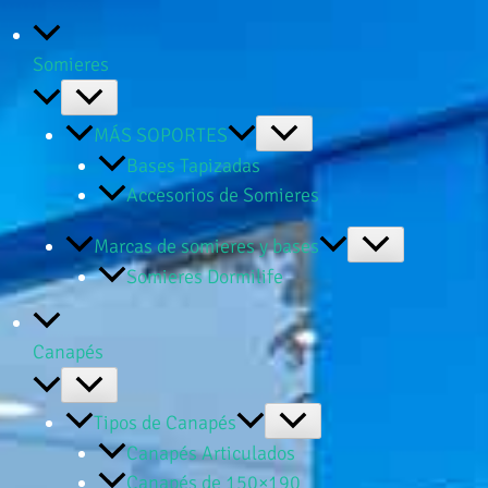
Somieres
MÁS SOPORTES
Bases Tapizadas
Accesorios de Somieres
Marcas de somieres y bases
Somieres Dormilife
Canapés
Tipos de Canapés
Canapés Articulados
Canapés de 150×190