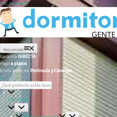
Ir al contenido
Menú principal
Garantía
DIRECTA
Pago
a plazos
Envío gratis en
Península y Canarias
0
Colchones
Ofertas especiales