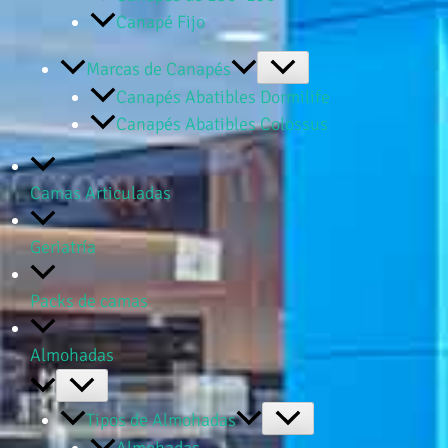
Canapé Fijo
Marcas de Canapés
Canapés Abatibles Dormilife
Canapés Abatibles Colossus
Camas Articuladas
Geriatría
Packs de camas
Almohadas
Tipos de Almohadas